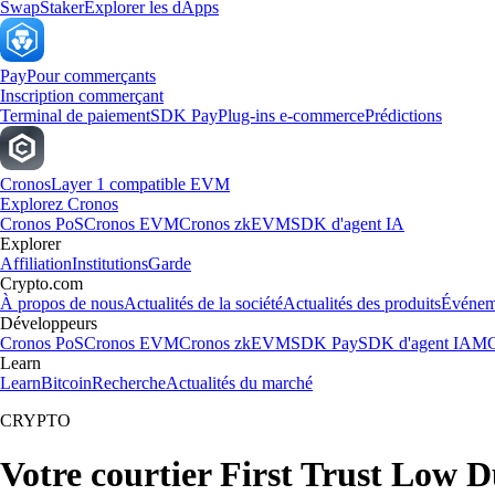
Swap
Staker
Explorer les dApps
Pay
Pour commerçants
Inscription commerçant
Terminal de paiement
SDK Pay
Plug-ins e-commerce
Prédictions
Cronos
Layer 1 compatible EVM
Explorez Cronos
Cronos PoS
Cronos EVM
Cronos zkEVM
SDK d'agent IA
Explorer
Affiliation
Institutions
Garde
Crypto.com
À propos de nous
Actualités de la société
Actualités des produits
Événem
Développeurs
Cronos PoS
Cronos EVM
Cronos zkEVM
SDK Pay
SDK d'agent IA
MC
Learn
Learn
Bitcoin
Recherche
Actualités du marché
CRYPTO
Votre courtier First Trust Low 