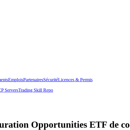
ents
Emplois
Partenaires
Sécurité
Licences & Permis
P Servers
Trading Skill Repo
Duration Opportunities ETF de c