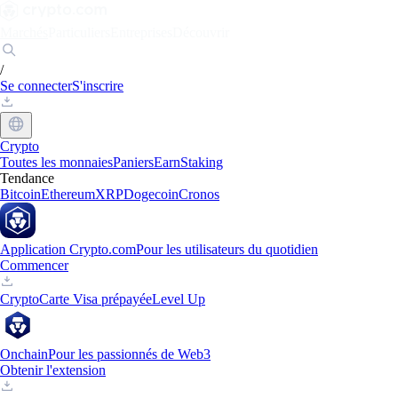
Marchés
Particuliers
Entreprises
Découvrir
/
Se connecter
S'inscrire
Crypto
Toutes les monnaies
Paniers
Earn
Staking
Tendance
Bitcoin
Ethereum
XRP
Dogecoin
Cronos
Application Crypto.com
Pour les utilisateurs du quotidien
Commencer
Crypto
Carte Visa prépayée
Level Up
Onchain
Pour les passionnés de Web3
Obtenir l'extension