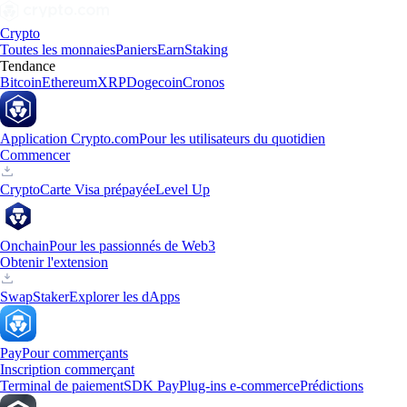
Crypto
Toutes les monnaies
Paniers
Earn
Staking
Tendance
Bitcoin
Ethereum
XRP
Dogecoin
Cronos
Application Crypto.com
Pour les utilisateurs du quotidien
Commencer
Crypto
Carte Visa prépayée
Level Up
Onchain
Pour les passionnés de Web3
Obtenir l'extension
Swap
Staker
Explorer les dApps
Pay
Pour commerçants
Inscription commerçant
Terminal de paiement
SDK Pay
Plug-ins e-commerce
Prédictions