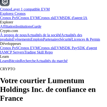
Cronos
Layer 1 compatible EVM
Explorez Cronos
Cronos PoS
Cronos EVM
Cronos zkEVM
SDK d'agent IA
Explorer
Affiliation
Institutions
Garde
Crypto.com
À propos de nous
Actualités de la société
Actualités des
produits
Événements
Emplois
Partenaires
Sécurité
Licences & Permis
Développeurs
Cronos PoS
Cronos EVM
Cronos zkEVM
SDK Pay
SDK d'agent
IA
MCP Servers
Trading Skill Repo
Learn
Learn
Bitcoin
Recherche
Actualités du marché
CRYPTO
Votre courtier Lumentum
Holdings Inc. de confiance en
France