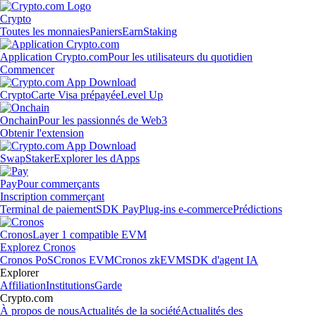
Crypto
Toutes les monnaies
Paniers
Earn
Staking
Application Crypto.com
Pour les utilisateurs du quotidien
Commencer
Crypto
Carte Visa prépayée
Level Up
Onchain
Pour les passionnés de Web3
Obtenir l'extension
Swap
Staker
Explorer les dApps
Pay
Pour commerçants
Inscription commerçant
Terminal de paiement
SDK Pay
Plug-ins e-commerce
Prédictions
Cronos
Layer 1 compatible EVM
Explorez Cronos
Cronos PoS
Cronos EVM
Cronos zkEVM
SDK d'agent IA
Explorer
Affiliation
Institutions
Garde
Crypto.com
À propos de nous
Actualités de la société
Actualités des