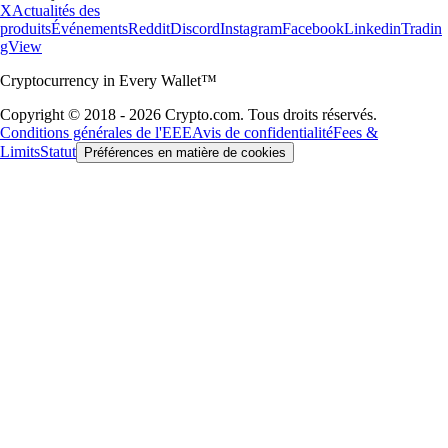
X
Actualités des
produits
Événements
Reddit
Discord
Instagram
Facebook
Linkedin
Tradin
gView
Cryptocurrency in Every Wallet™
Copyright © 2018 - 2026 Crypto.com. Tous droits réservés.
Conditions générales de l'EEE
Avis de confidentialité
Fees &
Limits
Statut
Préférences en matière de cookies