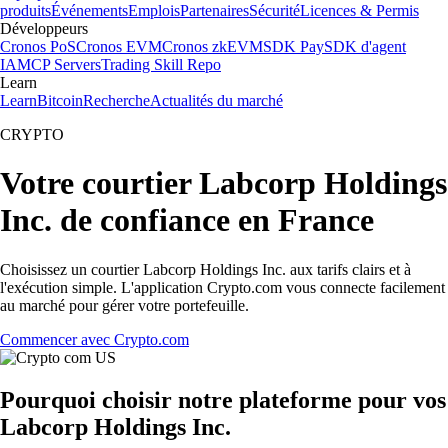
produits
Événements
Emplois
Partenaires
Sécurité
Licences & Permis
Développeurs
Cronos PoS
Cronos EVM
Cronos zkEVM
SDK Pay
SDK d'agent
IA
MCP Servers
Trading Skill Repo
Learn
Learn
Bitcoin
Recherche
Actualités du marché
CRYPTO
Votre courtier Labcorp Holdings
Inc. de confiance en France
Choisissez un courtier Labcorp Holdings Inc. aux tarifs clairs et à
l'exécution simple. L'application Crypto.com vous connecte facilement
au marché pour gérer votre portefeuille.
Commencer avec Crypto.com
Pourquoi choisir notre plateforme pour vos
Labcorp Holdings Inc.