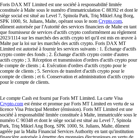
Foris DAX MT Limited est une société à responsabilité limitée
constituée à Malte sous le numéro d'immatriculation C 88392 et dont le
siège social est situé au Level 7, Spinola Park, Triq Mikiel Ang Borg,
SPK 1000, St. Julians, Malte, opérant sous le nom
Crypto.com
,
dûment autorisée par l'Autorité des services financiers de Malte en tant
que fournisseur de services d'actifs crypto conformément au règlement
2023/1114 sur les marchés des actifs crypto tel qu'il est mis en œuvre à
Malte par la loi sur les marchés des actifs crypto. Foris DAX MT
Limited est autorisé à fournir les services suivants : 1. Échange d'actifs
crypto contre des fonds ; 2. Échange d'actifs crypto contre d'autres
actifs crypto ; 3. Réception et transmission d'ordres d'actifs crypto pour
le compte de clients ; 4. Exécution d'ordres d'actifs crypto pour le
compte de clients ; 5. Services de transfert d'actifs crypto pour le
compte de clients ; et 6. Conservation et administration d'actifs crypto
pour le compte de clients.
Le compte Cash est fourni par Foris MT Limited. La carte Visa
Crypto.com
est émise et promue par Foris MT Limited en vertu de sa
licence Visa Principal Member (émission). Foris MT Limited est une
société à responsabilité limitée constituée à Malte, immatriculée sous le
numéro C 90348 et dont le siège social est situé au Level 7, Spinola
Park, Triq Mikiel Ang Borg, SPK 1000, St. Julians, Malte, dûment
agréée par la Malta Financial Services Authority en tant qu'institution
financière autorisée à émettre des monnaies électroniques en vertu de