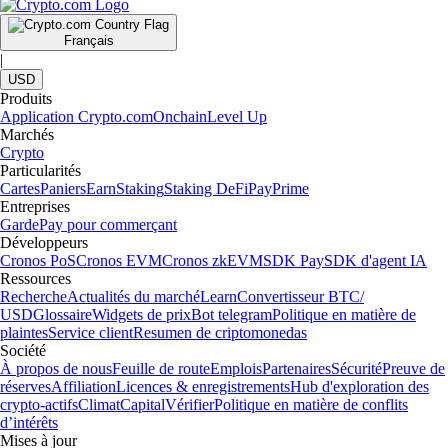
Français
|
USD
Produits
Application Crypto.com
Onchain
Level Up
Marchés
Crypto
Particularités
Cartes
Paniers
Earn
Staking
Staking DeFi
Pay
Prime
Entreprises
Garde
Pay pour commerçant
Développeurs
Cronos PoS
Cronos EVM
Cronos zkEVM
SDK Pay
SDK d'agent IA
Ressources
Recherche
Actualités du marché
Learn
Convertisseur BTC/
USD
Glossaire
Widgets de prix
Bot telegram
Politique en matière de
plaintes
Service client
Resumen de criptomonedas
Société
À propos de nous
Feuille de route
Emplois
Partenaires
Sécurité
Preuve de
réserves
Affiliation
Licences & enregistrements
Hub d'exploration des
crypto-actifs
Climat
Capital
Vérifier
Politique en matière de conflits
d’intérêts
Mises à jour