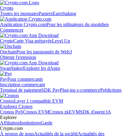
Crypto
Toutes les monnaies
Paniers
Earn
Staking
Application Crypto.com
Pour les utilisateurs du quotidien
Commencer
Crypto
Carte Visa prépayée
Level Up
Onchain
Pour les passionnés de Web3
Obtenir l'extension
Swap
Staker
Explorer les dApps
Pay
Pour commerçants
Inscription commerçant
Terminal de paiement
SDK Pay
Plug-ins e-commerce
Prédictions
Cronos
Layer 1 compatible EVM
Explorez Cronos
Cronos PoS
Cronos EVM
Cronos zkEVM
SDK d'agent IA
Explorer
Affiliation
Institutions
Garde
Crypto.com
À propos de nous
Actualités de la société
Actualités des