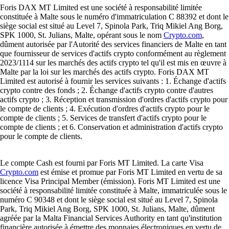
Foris DAX MT Limited est une société à responsabilité limitée
constituée à Malte sous le numéro d'immatriculation C 88392 et dont le
siège social est situé au Level 7, Spinola Park, Triq Mikiel Ang Borg,
SPK 1000, St. Julians, Malte, opérant sous le nom
Crypto.com
,
dûment autorisée par l'Autorité des services financiers de Malte en tant
que fournisseur de services d'actifs crypto conformément au règlement
2023/1114 sur les marchés des actifs crypto tel qu'il est mis en œuvre à
Malte par la loi sur les marchés des actifs crypto. Foris DAX MT
Limited est autorisé à fournir les services suivants : 1. Échange d'actifs
crypto contre des fonds ; 2. Échange d'actifs crypto contre d'autres
actifs crypto ; 3. Réception et transmission d'ordres d'actifs crypto pour
le compte de clients ; 4. Exécution d'ordres d'actifs crypto pour le
compte de clients ; 5. Services de transfert d'actifs crypto pour le
compte de clients ; et 6. Conservation et administration d'actifs crypto
pour le compte de clients.
Le compte Cash est fourni par Foris MT Limited. La carte Visa
Crypto.com
est émise et promue par Foris MT Limited en vertu de sa
licence Visa Principal Member (émission). Foris MT Limited est une
société à responsabilité limitée constituée à Malte, immatriculée sous le
numéro C 90348 et dont le siège social est situé au Level 7, Spinola
Park, Triq Mikiel Ang Borg, SPK 1000, St. Julians, Malte, dûment
agréée par la Malta Financial Services Authority en tant qu'institution
financière autorisée à émettre des monnaies électroniques en vertu de