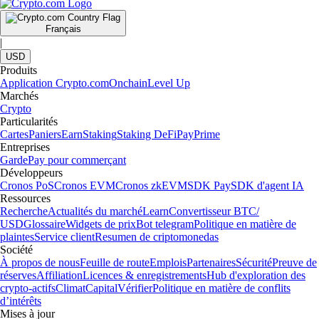
Français
|
USD
Produits
Application Crypto.com
Onchain
Level Up
Marchés
Crypto
Particularités
Cartes
Paniers
Earn
Staking
Staking DeFi
Pay
Prime
Entreprises
Garde
Pay pour commerçant
Développeurs
Cronos PoS
Cronos EVM
Cronos zkEVM
SDK Pay
SDK d'agent IA
Ressources
Recherche
Actualités du marché
Learn
Convertisseur BTC/
USD
Glossaire
Widgets de prix
Bot telegram
Politique en matière de
plaintes
Service client
Resumen de criptomonedas
Société
À propos de nous
Feuille de route
Emplois
Partenaires
Sécurité
Preuve de
réserves
Affiliation
Licences & enregistrements
Hub d'exploration des
crypto-actifs
Climat
Capital
Vérifier
Politique en matière de conflits
d’intérêts
Mises à jour