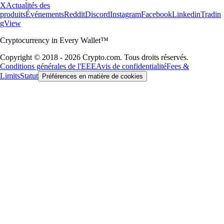
X
Actualités des
produits
Événements
Reddit
Discord
Instagram
Facebook
Linkedin
Tradin
gView
Cryptocurrency in Every Wallet™
Copyright © 2018 - 2026 Crypto.com. Tous droits réservés.
Conditions générales de l'EEE
Avis de confidentialité
Fees &
Limits
Statut
Préférences en matière de cookies