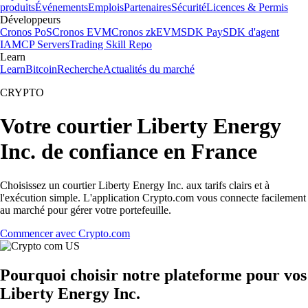
produits
Événements
Emplois
Partenaires
Sécurité
Licences & Permis
Développeurs
Cronos PoS
Cronos EVM
Cronos zkEVM
SDK Pay
SDK d'agent
IA
MCP Servers
Trading Skill Repo
Learn
Learn
Bitcoin
Recherche
Actualités du marché
CRYPTO
Votre courtier Liberty Energy
Inc. de confiance en France
Choisissez un courtier Liberty Energy Inc. aux tarifs clairs et à
l'exécution simple. L'application Crypto.com vous connecte facilement
au marché pour gérer votre portefeuille.
Commencer avec Crypto.com
Pourquoi choisir notre plateforme pour vos
Liberty Energy Inc.