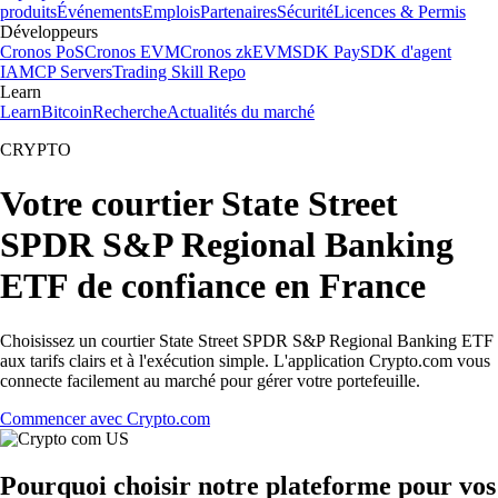
produits
Événements
Emplois
Partenaires
Sécurité
Licences & Permis
Développeurs
Cronos PoS
Cronos EVM
Cronos zkEVM
SDK Pay
SDK d'agent
IA
MCP Servers
Trading Skill Repo
Learn
Learn
Bitcoin
Recherche
Actualités du marché
CRYPTO
Votre courtier State Street
SPDR S&P Regional Banking
ETF de confiance en France
Choisissez un courtier State Street SPDR S&P Regional Banking ETF
aux tarifs clairs et à l'exécution simple. L'application Crypto.com vous
connecte facilement au marché pour gérer votre portefeuille.
Commencer avec Crypto.com
Pourquoi choisir notre plateforme pour vos