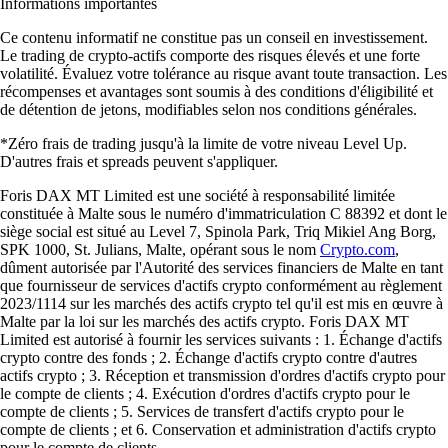
Informations importantes
Ce contenu informatif ne constitue pas un conseil en investissement.
Le trading de crypto-actifs comporte des risques élevés et une forte
volatilité. Évaluez votre tolérance au risque avant toute transaction. Les
récompenses et avantages sont soumis à des conditions d'éligibilité et
de détention de jetons, modifiables selon nos conditions générales.
*Zéro frais de trading jusqu'à la limite de votre niveau Level Up.
D'autres frais et spreads peuvent s'appliquer.
Foris DAX MT Limited est une société à responsabilité limitée
constituée à Malte sous le numéro d'immatriculation C 88392 et dont le
siège social est situé au Level 7, Spinola Park, Triq Mikiel Ang Borg,
SPK 1000, St. Julians, Malte, opérant sous le nom
Crypto.com
,
dûment autorisée par l'Autorité des services financiers de Malte en tant
que fournisseur de services d'actifs crypto conformément au règlement
2023/1114 sur les marchés des actifs crypto tel qu'il est mis en œuvre à
Malte par la loi sur les marchés des actifs crypto. Foris DAX MT
Limited est autorisé à fournir les services suivants : 1. Échange d'actifs
crypto contre des fonds ; 2. Échange d'actifs crypto contre d'autres
actifs crypto ; 3. Réception et transmission d'ordres d'actifs crypto pour
le compte de clients ; 4. Exécution d'ordres d'actifs crypto pour le
compte de clients ; 5. Services de transfert d'actifs crypto pour le
compte de clients ; et 6. Conservation et administration d'actifs crypto
pour le compte de clients.