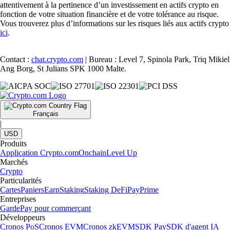
attentivement à la pertinence d’un investissement en actifs crypto en
fonction de votre situation financière et de votre tolérance au risque.
Vous trouverez plus d’informations sur les risques liés aux actifs crypto
ici
.
Contact :
chat.crypto.com
| Bureau : Level 7, Spinola Park, Triq Mikiel
Ang Borg, St Julians SPK 1000 Malte.
Français
|
USD
Produits
Application Crypto.com
Onchain
Level Up
Marchés
Crypto
Particularités
Cartes
Paniers
Earn
Staking
Staking DeFi
Pay
Prime
Entreprises
Garde
Pay pour commerçant
Développeurs
Cronos PoS
Cronos EVM
Cronos zkEVM
SDK Pay
SDK d'agent IA