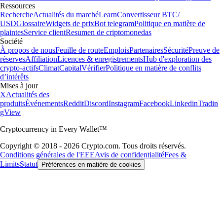
Ressources
Recherche
Actualités du marché
Learn
Convertisseur BTC/
USD
Glossaire
Widgets de prix
Bot telegram
Politique en matière de
plaintes
Service client
Resumen de criptomonedas
Société
À propos de nous
Feuille de route
Emplois
Partenaires
Sécurité
Preuve de
réserves
Affiliation
Licences & enregistrements
Hub d'exploration des
crypto-actifs
Climat
Capital
Vérifier
Politique en matière de conflits
d’intérêts
Mises à jour
X
Actualités des
produits
Événements
Reddit
Discord
Instagram
Facebook
Linkedin
Tradin
gView
Cryptocurrency in Every Wallet™
Copyright © 2018 - 2026 Crypto.com. Tous droits réservés.
Conditions générales de l'EEE
Avis de confidentialité
Fees &
Limits
Statut
Préférences en matière de cookies