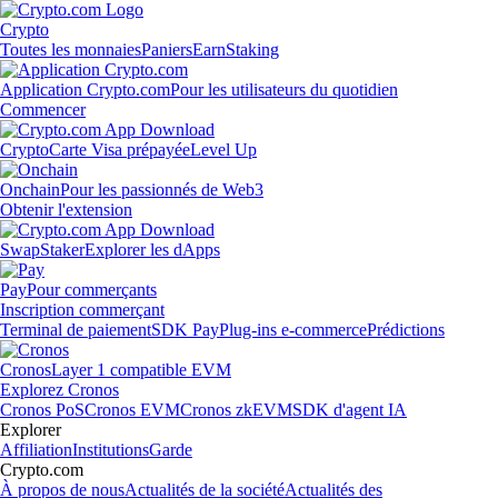
Crypto
Toutes les monnaies
Paniers
Earn
Staking
Application Crypto.com
Pour les utilisateurs du quotidien
Commencer
Crypto
Carte Visa prépayée
Level Up
Onchain
Pour les passionnés de Web3
Obtenir l'extension
Swap
Staker
Explorer les dApps
Pay
Pour commerçants
Inscription commerçant
Terminal de paiement
SDK Pay
Plug-ins e-commerce
Prédictions
Cronos
Layer 1 compatible EVM
Explorez Cronos
Cronos PoS
Cronos EVM
Cronos zkEVM
SDK d'agent IA
Explorer
Affiliation
Institutions
Garde
Crypto.com
À propos de nous
Actualités de la société
Actualités des