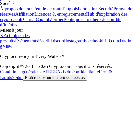
Société
À propos de nous
Feuille de route
Emplois
Partenaires
Sécurité
Preuve de
réserves
Affiliation
Licences & enregistrements
Hub d'exploration des
crypto-actifs
Climat
Capital
Vérifier
Politique en matière de conflits
d’intérêts
Mises à jour
X
Actualités des
produits
Événements
Reddit
Discord
Instagram
Facebook
Linkedin
Tradin
gView
Cryptocurrency in Every Wallet™
Copyright © 2018 - 2026 Crypto.com. Tous droits réservés.
Conditions générales de l'EEE
Avis de confidentialité
Fees &
Limits
Statut
Préférences en matière de cookies