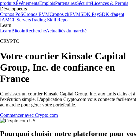
produits
Événements
Emplois
Partenaires
Sécurité
Licences & Permis
Développeurs
Cronos PoS
Cronos EVM
Cronos zkEVM
SDK Pay
SDK d'agent
IA
MCP Servers
Trading Skill Repo
Learn
Learn
Bitcoin
Recherche
Actualités du marché
CRYPTO
Votre courtier Kinsale Capital
Group, Inc. de confiance en
France
Choisissez un courtier Kinsale Capital Group, Inc. aux tarifs clairs et à
l'exécution simple. L'application Crypto.com vous connecte facilement
au marché pour gérer votre portefeuille.
Commencer avec Crypto.com
Pourquoi choisir notre plateforme pour vos