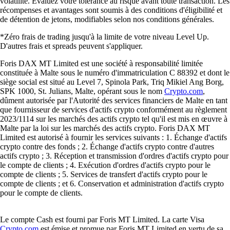
volatilité. Évaluez votre tolérance au risque avant toute transaction. Les
récompenses et avantages sont soumis à des conditions d'éligibilité et
de détention de jetons, modifiables selon nos conditions générales.
*Zéro frais de trading jusqu'à la limite de votre niveau Level Up.
D'autres frais et spreads peuvent s'appliquer.
Foris DAX MT Limited est une société à responsabilité limitée
constituée à Malte sous le numéro d'immatriculation C 88392 et dont le
siège social est situé au Level 7, Spinola Park, Triq Mikiel Ang Borg,
SPK 1000, St. Julians, Malte, opérant sous le nom
Crypto.com
,
dûment autorisée par l'Autorité des services financiers de Malte en tant
que fournisseur de services d'actifs crypto conformément au règlement
2023/1114 sur les marchés des actifs crypto tel qu'il est mis en œuvre à
Malte par la loi sur les marchés des actifs crypto. Foris DAX MT
Limited est autorisé à fournir les services suivants : 1. Échange d'actifs
crypto contre des fonds ; 2. Échange d'actifs crypto contre d'autres
actifs crypto ; 3. Réception et transmission d'ordres d'actifs crypto pour
le compte de clients ; 4. Exécution d'ordres d'actifs crypto pour le
compte de clients ; 5. Services de transfert d'actifs crypto pour le
compte de clients ; et 6. Conservation et administration d'actifs crypto
pour le compte de clients.
Le compte Cash est fourni par Foris MT Limited. La carte Visa
Crypto.com
est émise et promue par Foris MT Limited en vertu de sa