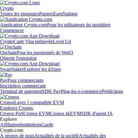
Crypto
Toutes les monnaies
Paniers
Earn
Staking
Application Crypto.com
Pour les utilisateurs du quotidien
Commencer
Crypto
Carte Visa prépayée
Level Up
Onchain
Pour les passionnés de Web3
Obtenir l'extension
Swap
Staker
Explorer les dApps
Pay
Pour commerçants
Inscription commerçant
Terminal de paiement
SDK Pay
Plug-ins e-commerce
Prédictions
Cronos
Layer 1 compatible EVM
Explorez Cronos
Cronos PoS
Cronos EVM
Cronos zkEVM
SDK d'agent IA
Explorer
Affiliation
Institutions
Garde
Crypto.com
À propos de nous
Actualités de la société
Actualités des