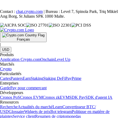
Contact :
chat.crypto.com
| Bureau : Level 7, Spinola Park, Triq Mikiel
Ang Borg, St Julians SPK 1000 Malte.
Français
|
USD
Produits
Application Crypto.com
Onchain
Level Up
Marchés
Crypto
Particularités
Cartes
Paniers
Earn
Staking
Staking DeFi
Pay
Prime
Entreprises
Garde
Pay pour commerçant
Développeurs
Cronos PoS
Cronos EVM
Cronos zkEVM
SDK Pay
SDK d'agent IA
Ressources
Recherche
Actualités du marché
Learn
Convertisseur BTC/
USD
Glossaire
Widgets de prix
Bot telegram
Politique en matière de
plaintes
Service client
Resumen de criptomonedas