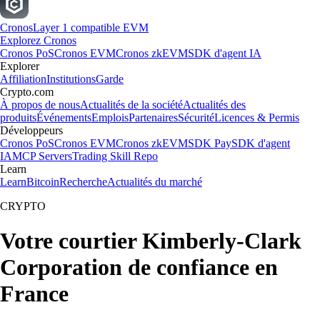
Cronos
Layer 1 compatible EVM
Explorez Cronos
Cronos PoS
Cronos EVM
Cronos zkEVM
SDK d'agent IA
Explorer
Affiliation
Institutions
Garde
Crypto.com
À propos de nous
Actualités de la société
Actualités des
produits
Événements
Emplois
Partenaires
Sécurité
Licences & Permis
Développeurs
Cronos PoS
Cronos EVM
Cronos zkEVM
SDK Pay
SDK d'agent
IA
MCP Servers
Trading Skill Repo
Learn
Learn
Bitcoin
Recherche
Actualités du marché
CRYPTO
Votre courtier Kimberly-Clark
Corporation de confiance en
France