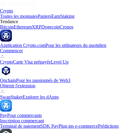
Crypto
Toutes les monnaies
Paniers
Earn
Staking
Tendance
Bitcoin
Ethereum
XRP
Dogecoin
Cronos
Application Crypto.com
Pour les utilisateurs du quotidien
Commencer
Crypto
Carte Visa prépayée
Level Up
Onchain
Pour les passionnés de Web3
Obtenir l'extension
Swap
Staker
Explorer les dApps
Pay
Pour commerçants
Inscription commerçant
Terminal de paiement
SDK Pay
Plug-ins e-commerce
Prédictions