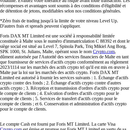
volatilité. Évaluez votre tolérance au risque avant toute transaction. Les
récompenses et avantages sont soumis à des conditions d'éligibilité et
de détention de jetons, modifiables selon nos conditions générales.
*Zéro frais de trading jusqu'à la limite de votre niveau Level Up.
D'autres frais et spreads peuvent s'appliquer.
Foris DAX MT Limited est une société à responsabilité limitée
constituée à Malte sous le numéro d'immatriculation C 88392 et dont le
siège social est situé au Level 7, Spinola Park, Triq Mikiel Ang Borg,
SPK 1000, St. Julians, Malte, opérant sous le nom
Crypto.com
,
dûment autorisée par l'Autorité des services financiers de Malte en tant
que fournisseur de services d'actifs crypto conformément au règlement
2023/1114 sur les marchés des actifs crypto tel qu'il est mis en œuvre à
Malte par la loi sur les marchés des actifs crypto. Foris DAX MT
Limited est autorisé à fournir les services suivants : 1. Échange d'actifs
crypto contre des fonds ; 2. Échange d'actifs crypto contre d'autres
actifs crypto ; 3. Réception et transmission d'ordres d'actifs crypto pour
le compte de clients ; 4. Exécution d'ordres d'actifs crypto pour le
compte de clients ; 5. Services de transfert d'actifs crypto pour le
compte de clients ; et 6. Conservation et administration d'actifs crypto
pour le compte de clients.
Le compte Cash est fourni par Foris MT Limited. La carte Visa
Crypto.com
est émise et promue par Foris MT Limited en vertu de sa