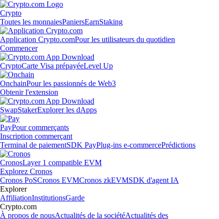
Crypto
Toutes les monnaies
Paniers
Earn
Staking
Application Crypto.com
Pour les utilisateurs du quotidien
Commencer
Crypto
Carte Visa prépayée
Level Up
Onchain
Pour les passionnés de Web3
Obtenir l'extension
Swap
Staker
Explorer les dApps
Pay
Pour commerçants
Inscription commerçant
Terminal de paiement
SDK Pay
Plug-ins e-commerce
Prédictions
Cronos
Layer 1 compatible EVM
Explorez Cronos
Cronos PoS
Cronos EVM
Cronos zkEVM
SDK d'agent IA
Explorer
Affiliation
Institutions
Garde
Crypto.com
À propos de nous
Actualités de la société
Actualités des