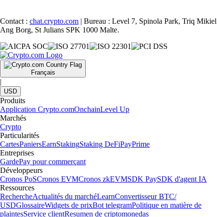
Contact :
chat.crypto.com
| Bureau : Level 7, Spinola Park, Triq Mikiel
Ang Borg, St Julians SPK 1000 Malte.
Français
|
USD
Produits
Application Crypto.com
Onchain
Level Up
Marchés
Crypto
Particularités
Cartes
Paniers
Earn
Staking
Staking DeFi
Pay
Prime
Entreprises
Garde
Pay pour commerçant
Développeurs
Cronos PoS
Cronos EVM
Cronos zkEVM
SDK Pay
SDK d'agent IA
Ressources
Recherche
Actualités du marché
Learn
Convertisseur BTC/
USD
Glossaire
Widgets de prix
Bot telegram
Politique en matière de
plaintes
Service client
Resumen de criptomonedas