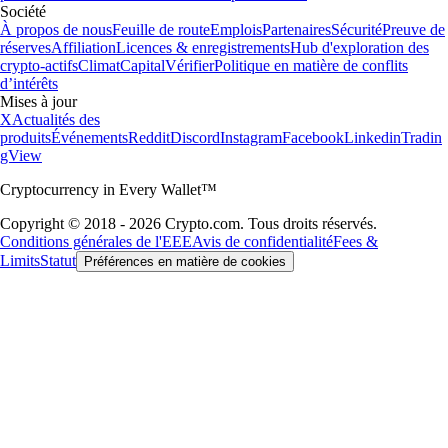
Société
À propos de nous
Feuille de route
Emplois
Partenaires
Sécurité
Preuve de
réserves
Affiliation
Licences & enregistrements
Hub d'exploration des
crypto-actifs
Climat
Capital
Vérifier
Politique en matière de conflits
d’intérêts
Mises à jour
X
Actualités des
produits
Événements
Reddit
Discord
Instagram
Facebook
Linkedin
Tradin
gView
Cryptocurrency in Every Wallet™
Copyright © 2018 - 2026 Crypto.com. Tous droits réservés.
Conditions générales de l'EEE
Avis de confidentialité
Fees &
Limits
Statut
Préférences en matière de cookies