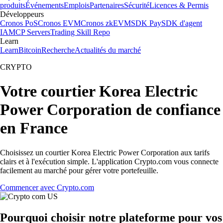
produits
Événements
Emplois
Partenaires
Sécurité
Licences & Permis
Développeurs
Cronos PoS
Cronos EVM
Cronos zkEVM
SDK Pay
SDK d'agent
IA
MCP Servers
Trading Skill Repo
Learn
Learn
Bitcoin
Recherche
Actualités du marché
CRYPTO
Votre courtier Korea Electric
Power Corporation de confiance
en France
Choisissez un courtier Korea Electric Power Corporation aux tarifs
clairs et à l'exécution simple. L'application Crypto.com vous connecte
facilement au marché pour gérer votre portefeuille.
Commencer avec Crypto.com
Pourquoi choisir notre plateforme pour vos