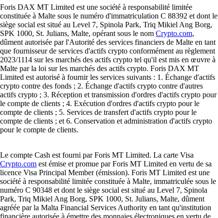
Foris DAX MT Limited est une société à responsabilité limitée
constituée à Malte sous le numéro d'immatriculation C 88392 et dont le
siège social est situé au Level 7, Spinola Park, Triq Mikiel Ang Borg,
SPK 1000, St. Julians, Malte, opérant sous le nom
Crypto.com
,
dûment autorisée par l'Autorité des services financiers de Malte en tant
que fournisseur de services d'actifs crypto conformément au règlement
2023/1114 sur les marchés des actifs crypto tel qu'il est mis en œuvre à
Malte par la loi sur les marchés des actifs crypto. Foris DAX MT
Limited est autorisé à fournir les services suivants : 1. Échange d'actifs
crypto contre des fonds ; 2. Échange d'actifs crypto contre d'autres
actifs crypto ; 3. Réception et transmission d'ordres d'actifs crypto pour
le compte de clients ; 4. Exécution d'ordres d'actifs crypto pour le
compte de clients ; 5. Services de transfert d'actifs crypto pour le
compte de clients ; et 6. Conservation et administration d'actifs crypto
pour le compte de clients.
Le compte Cash est fourni par Foris MT Limited. La carte Visa
Crypto.com
est émise et promue par Foris MT Limited en vertu de sa
licence Visa Principal Member (émission). Foris MT Limited est une
société à responsabilité limitée constituée à Malte, immatriculée sous le
numéro C 90348 et dont le siège social est situé au Level 7, Spinola
Park, Triq Mikiel Ang Borg, SPK 1000, St. Julians, Malte, dûment
agréée par la Malta Financial Services Authority en tant qu'institution
financière autorisée à émettre des monnaies électroniques en vertu de