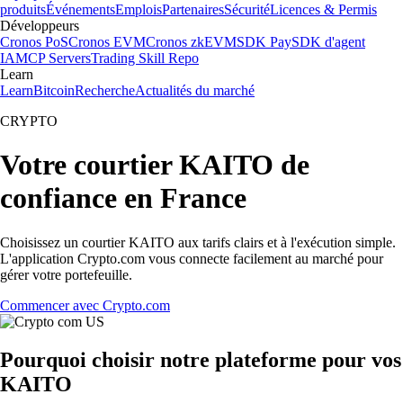
produits
Événements
Emplois
Partenaires
Sécurité
Licences & Permis
Développeurs
Cronos PoS
Cronos EVM
Cronos zkEVM
SDK Pay
SDK d'agent
IA
MCP Servers
Trading Skill Repo
Learn
Learn
Bitcoin
Recherche
Actualités du marché
CRYPTO
Votre courtier KAITO de
confiance en France
Choisissez un courtier KAITO aux tarifs clairs et à l'exécution simple.
L'application Crypto.com vous connecte facilement au marché pour
gérer votre portefeuille.
Commencer avec Crypto.com
Pourquoi choisir notre plateforme pour vos
KAITO