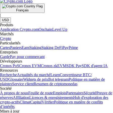
Français
|
USD
Produits
Application Crypto.com
Onchain
Level Up
Marchés
Crypto
Particularités
Cartes
Paniers
Earn
Staking
Staking DeFi
Pay
Prime
Entreprises
Garde
Pay pour commerçant
Développeurs
Cronos PoS
Cronos EVM
Cronos zkEVM
SDK Pay
SDK d'agent IA
Ressources
Recherche
Actualités du marché
Learn
Convertisseur BTC/
USD
Glossaire
Widgets de prix
Bot telegram
Politique en matière de
plaintes
Service client
Resumen de criptomonedas
Société
À propos de nous
Feuille de route
Emplois
Partenaires
Sécurité
Preuve de
réserves
Affiliation
Licences & enregistrements
Hub d'exploration des
crypto-actifs
Climat
Capital
Vérifier
Politique en matière de conflits
d’intérêts
Mises à jour