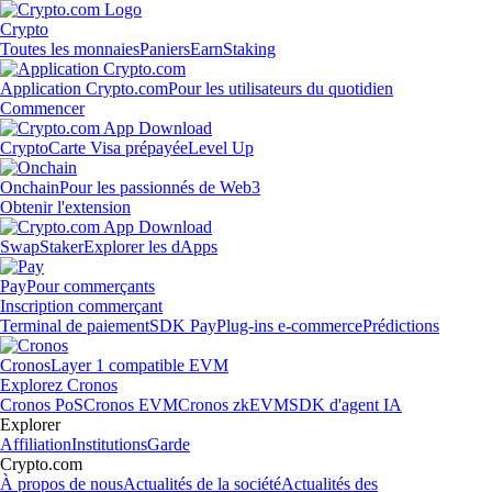
Crypto
Toutes les monnaies
Paniers
Earn
Staking
Application Crypto.com
Pour les utilisateurs du quotidien
Commencer
Crypto
Carte Visa prépayée
Level Up
Onchain
Pour les passionnés de Web3
Obtenir l'extension
Swap
Staker
Explorer les dApps
Pay
Pour commerçants
Inscription commerçant
Terminal de paiement
SDK Pay
Plug-ins e-commerce
Prédictions
Cronos
Layer 1 compatible EVM
Explorez Cronos
Cronos PoS
Cronos EVM
Cronos zkEVM
SDK d'agent IA
Explorer
Affiliation
Institutions
Garde
Crypto.com
À propos de nous
Actualités de la société
Actualités des