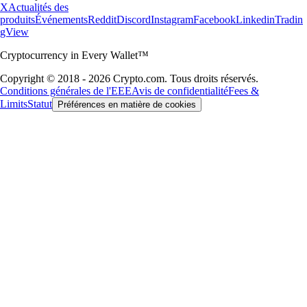
X
Actualités des
produits
Événements
Reddit
Discord
Instagram
Facebook
Linkedin
Tradin
gView
Cryptocurrency in Every Wallet™
Copyright © 2018 - 2026 Crypto.com. Tous droits réservés.
Conditions générales de l'EEE
Avis de confidentialité
Fees &
Limits
Statut
Préférences en matière de cookies