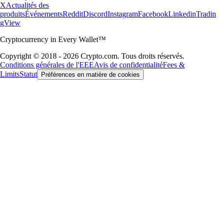
X
Actualités des
produits
Événements
Reddit
Discord
Instagram
Facebook
Linkedin
Tradin
gView
Cryptocurrency in Every Wallet™
Copyright © 2018 - 2026 Crypto.com. Tous droits réservés.
Conditions générales de l'EEE
Avis de confidentialité
Fees &
Limits
Statut
Préférences en matière de cookies