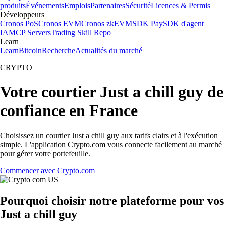
produits
Événements
Emplois
Partenaires
Sécurité
Licences & Permis
Développeurs
Cronos PoS
Cronos EVM
Cronos zkEVM
SDK Pay
SDK d'agent
IA
MCP Servers
Trading Skill Repo
Learn
Learn
Bitcoin
Recherche
Actualités du marché
CRYPTO
Votre courtier Just a chill guy de
confiance en France
Choisissez un courtier Just a chill guy aux tarifs clairs et à l'exécution
simple. L'application Crypto.com vous connecte facilement au marché
pour gérer votre portefeuille.
Commencer avec Crypto.com
Pourquoi choisir notre plateforme pour vos
Just a chill guy