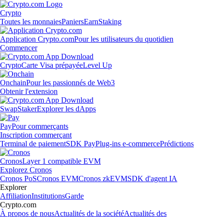
Crypto
Toutes les monnaies
Paniers
Earn
Staking
Application Crypto.com
Pour les utilisateurs du quotidien
Commencer
Crypto
Carte Visa prépayée
Level Up
Onchain
Pour les passionnés de Web3
Obtenir l'extension
Swap
Staker
Explorer les dApps
Pay
Pour commerçants
Inscription commerçant
Terminal de paiement
SDK Pay
Plug-ins e-commerce
Prédictions
Cronos
Layer 1 compatible EVM
Explorez Cronos
Cronos PoS
Cronos EVM
Cronos zkEVM
SDK d'agent IA
Explorer
Affiliation
Institutions
Garde
Crypto.com
À propos de nous
Actualités de la société
Actualités des