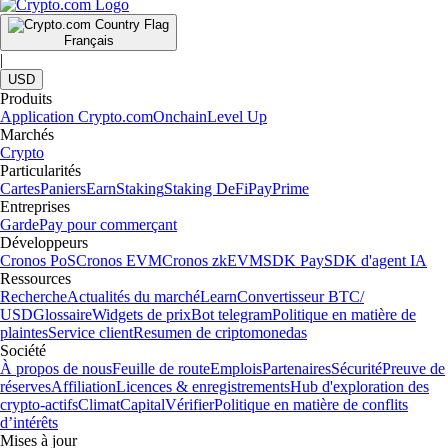
Français
|
USD
Produits
Application Crypto.com
Onchain
Level Up
Marchés
Crypto
Particularités
Cartes
Paniers
Earn
Staking
Staking DeFi
Pay
Prime
Entreprises
Garde
Pay pour commerçant
Développeurs
Cronos PoS
Cronos EVM
Cronos zkEVM
SDK Pay
SDK d'agent IA
Ressources
Recherche
Actualités du marché
Learn
Convertisseur BTC/
USD
Glossaire
Widgets de prix
Bot telegram
Politique en matière de
plaintes
Service client
Resumen de criptomonedas
Société
À propos de nous
Feuille de route
Emplois
Partenaires
Sécurité
Preuve de
réserves
Affiliation
Licences & enregistrements
Hub d'exploration des
crypto-actifs
Climat
Capital
Vérifier
Politique en matière de conflits
d’intérêts
Mises à jour