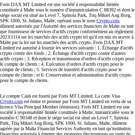
Foris DAX MT Limited est une société à responsabilité limitée
constituée à Malte sous le numéro d'immatriculation C 88392 et dont le
siège social est situé au Level 7, Spinola Park, Triq Mikiel Ang Borg,
SPK 1000, St. Julians, Malte, opérant sous le nom
Crypto.com
,
dûment autorisée par l'Autorité des services financiers de Malte en tant
que fournisseur de services d'actifs crypto conformément au règlement
2023/1114 sur les marchés des actifs crypto tel qu'il est mis en œuvre à
Malte par la loi sur les marchés des actifs crypto. Foris DAX MT
Limited est autorisé à fournir les services suivants : 1. Échange d'actifs
crypto contre des fonds ; 2. Échange d'actifs crypto contre d'autres
actifs crypto ; 3. Réception et transmission d'ordres d'actifs crypto pour
le compte de clients ; 4. Exécution d'ordres d'actifs crypto pour le
compte de clients ; 5. Services de transfert d'actifs crypto pour le
compte de clients ; et 6. Conservation et administration d'actifs crypto
pour le compte de clients.
Le compte Cash est fourni par Foris MT Limited. La carte Visa
Crypto.com
est émise et promue par Foris MT Limited en vertu de sa
licence Visa Principal Member (émission). Foris MT Limited est une
société à responsabilité limitée constituée à Malte, immatriculée sous le
numéro C 90348 et dont le siège social est situé au Level 7, Spinola
Park, Triq Mikiel Ang Borg, SPK 1000, St. Julians, Malte, dûment
agréée par la Malta Financial Services Authority en tant qu'institution
financière autorisée à émettre des monnaies électroniques en vertu de