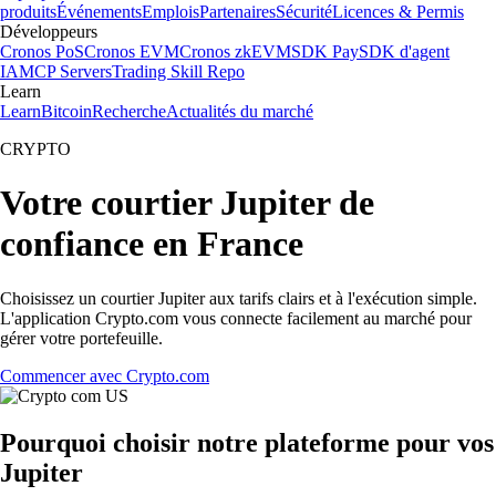
produits
Événements
Emplois
Partenaires
Sécurité
Licences & Permis
Développeurs
Cronos PoS
Cronos EVM
Cronos zkEVM
SDK Pay
SDK d'agent
IA
MCP Servers
Trading Skill Repo
Learn
Learn
Bitcoin
Recherche
Actualités du marché
CRYPTO
Votre courtier Jupiter de
confiance en France
Choisissez un courtier Jupiter aux tarifs clairs et à l'exécution simple.
L'application Crypto.com vous connecte facilement au marché pour
gérer votre portefeuille.
Commencer avec Crypto.com
Pourquoi choisir notre plateforme pour vos
Jupiter