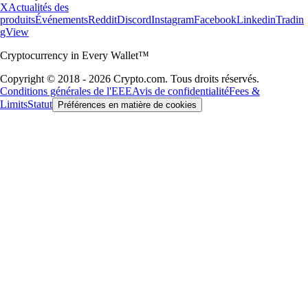
X
Actualités des
produits
Événements
Reddit
Discord
Instagram
Facebook
Linkedin
Tradin
gView
Cryptocurrency in Every Wallet™
Copyright © 2018 - 2026 Crypto.com. Tous droits réservés.
Conditions générales de l'EEE
Avis de confidentialité
Fees &
Limits
Statut
Préférences en matière de cookies