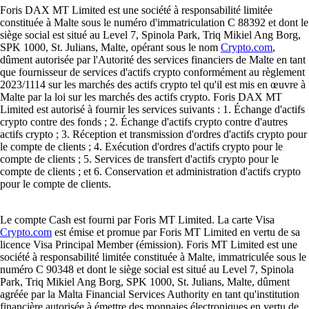
Foris DAX MT Limited est une société à responsabilité limitée
constituée à Malte sous le numéro d'immatriculation C 88392 et dont le
siège social est situé au Level 7, Spinola Park, Triq Mikiel Ang Borg,
SPK 1000, St. Julians, Malte, opérant sous le nom
Crypto.com
,
dûment autorisée par l'Autorité des services financiers de Malte en tant
que fournisseur de services d'actifs crypto conformément au règlement
2023/1114 sur les marchés des actifs crypto tel qu'il est mis en œuvre à
Malte par la loi sur les marchés des actifs crypto. Foris DAX MT
Limited est autorisé à fournir les services suivants : 1. Échange d'actifs
crypto contre des fonds ; 2. Échange d'actifs crypto contre d'autres
actifs crypto ; 3. Réception et transmission d'ordres d'actifs crypto pour
le compte de clients ; 4. Exécution d'ordres d'actifs crypto pour le
compte de clients ; 5. Services de transfert d'actifs crypto pour le
compte de clients ; et 6. Conservation et administration d'actifs crypto
pour le compte de clients.
Le compte Cash est fourni par Foris MT Limited. La carte Visa
Crypto.com
est émise et promue par Foris MT Limited en vertu de sa
licence Visa Principal Member (émission). Foris MT Limited est une
société à responsabilité limitée constituée à Malte, immatriculée sous le
numéro C 90348 et dont le siège social est situé au Level 7, Spinola
Park, Triq Mikiel Ang Borg, SPK 1000, St. Julians, Malte, dûment
agréée par la Malta Financial Services Authority en tant qu'institution
financière autorisée à émettre des monnaies électroniques en vertu de