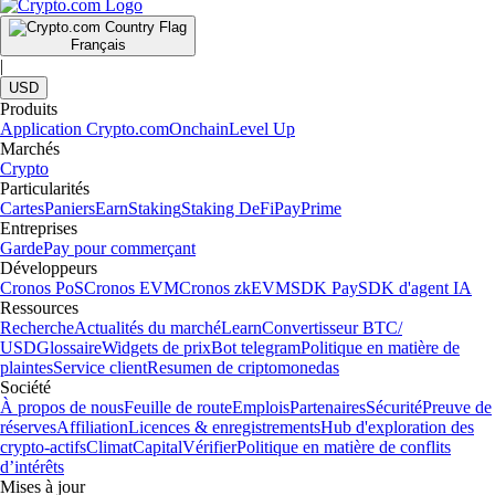
Français
|
USD
Produits
Application Crypto.com
Onchain
Level Up
Marchés
Crypto
Particularités
Cartes
Paniers
Earn
Staking
Staking DeFi
Pay
Prime
Entreprises
Garde
Pay pour commerçant
Développeurs
Cronos PoS
Cronos EVM
Cronos zkEVM
SDK Pay
SDK d'agent IA
Ressources
Recherche
Actualités du marché
Learn
Convertisseur BTC/
USD
Glossaire
Widgets de prix
Bot telegram
Politique en matière de
plaintes
Service client
Resumen de criptomonedas
Société
À propos de nous
Feuille de route
Emplois
Partenaires
Sécurité
Preuve de
réserves
Affiliation
Licences & enregistrements
Hub d'exploration des
crypto-actifs
Climat
Capital
Vérifier
Politique en matière de conflits
d’intérêts
Mises à jour