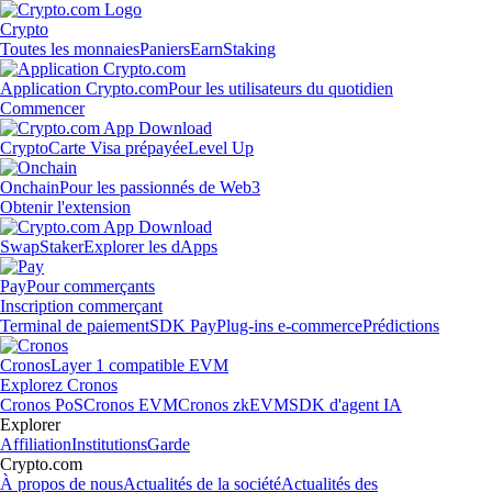
Crypto
Toutes les monnaies
Paniers
Earn
Staking
Application Crypto.com
Pour les utilisateurs du quotidien
Commencer
Crypto
Carte Visa prépayée
Level Up
Onchain
Pour les passionnés de Web3
Obtenir l'extension
Swap
Staker
Explorer les dApps
Pay
Pour commerçants
Inscription commerçant
Terminal de paiement
SDK Pay
Plug-ins e-commerce
Prédictions
Cronos
Layer 1 compatible EVM
Explorez Cronos
Cronos PoS
Cronos EVM
Cronos zkEVM
SDK d'agent IA
Explorer
Affiliation
Institutions
Garde
Crypto.com
À propos de nous
Actualités de la société
Actualités des