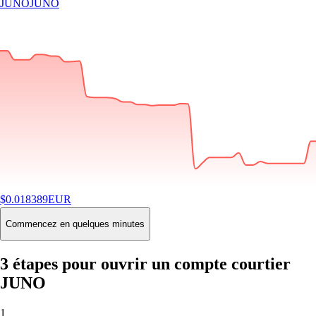
JUNO
JUNO
$
0.018389
EUR
-3.18
%
24H
Buy
Commencez en quelques minutes
3 étapes pour ouvrir un compte courtier
JUNO
1