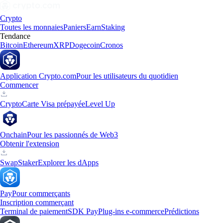
Crypto
Toutes les monnaies
Paniers
Earn
Staking
Tendance
Bitcoin
Ethereum
XRP
Dogecoin
Cronos
Application Crypto.com
Pour les utilisateurs du quotidien
Commencer
Crypto
Carte Visa prépayée
Level Up
Onchain
Pour les passionnés de Web3
Obtenir l'extension
Swap
Staker
Explorer les dApps
Pay
Pour commerçants
Inscription commerçant
Terminal de paiement
SDK Pay
Plug-ins e-commerce
Prédictions