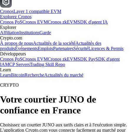
Cronos
Layer 1 compatible EVM
Explorez Cronos
Cronos PoS
Cronos EVM
Cronos zkEVM
SDK d'agent IA
Explorer
Affiliation
Institutions
Garde
Crypto.com
À propos de nous
Actualités de la société
Actualités des
produits
Événements
Emplois
Partenaires
Sécurité
Licences & Permis
Développeurs
Cronos PoS
Cronos EVM
Cronos zkEVM
SDK Pay
SDK d'agent
IA
MCP Servers
Trading Skill Repo
Learn
Learn
Bitcoin
Recherche
Actualités du marché
CRYPTO
Votre courtier JUNO de
confiance en France
Choisissez un courtier JUNO aux tarifs clairs et à l'exécution simple.
L'application Crypto.com vous connecte facilement au marché pour