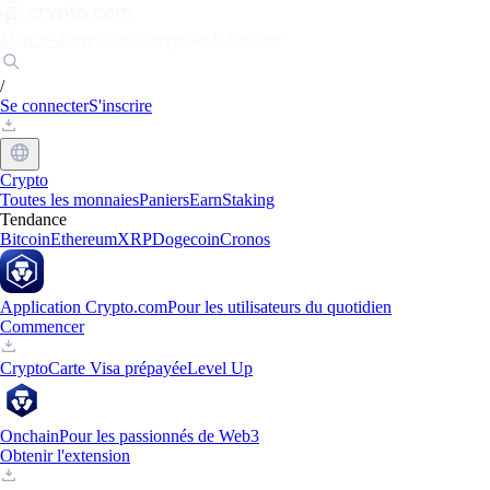
Marchés
Particuliers
Entreprises
Découvrir
/
Se connecter
S'inscrire
Crypto
Toutes les monnaies
Paniers
Earn
Staking
Tendance
Bitcoin
Ethereum
XRP
Dogecoin
Cronos
Application Crypto.com
Pour les utilisateurs du quotidien
Commencer
Crypto
Carte Visa prépayée
Level Up
Onchain
Pour les passionnés de Web3
Obtenir l'extension