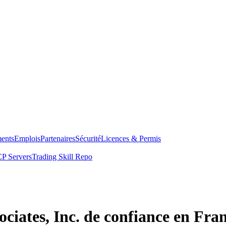
ents
Emplois
Partenaires
Sécurité
Licences & Permis
P Servers
Trading Skill Repo
ciates, Inc. de confiance en Fra