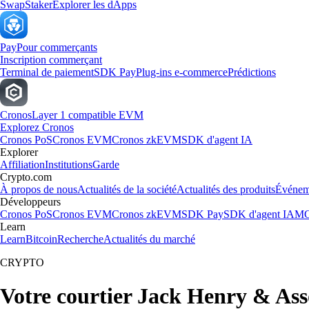
Swap
Staker
Explorer les dApps
Pay
Pour commerçants
Inscription commerçant
Terminal de paiement
SDK Pay
Plug-ins e-commerce
Prédictions
Cronos
Layer 1 compatible EVM
Explorez Cronos
Cronos PoS
Cronos EVM
Cronos zkEVM
SDK d'agent IA
Explorer
Affiliation
Institutions
Garde
Crypto.com
À propos de nous
Actualités de la société
Actualités des produits
Événem
Développeurs
Cronos PoS
Cronos EVM
Cronos zkEVM
SDK Pay
SDK d'agent IA
MC
Learn
Learn
Bitcoin
Recherche
Actualités du marché
CRYPTO
Votre courtier Jack Henry & Asso