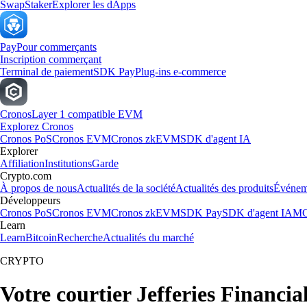
Swap
Staker
Explorer les dApps
Pay
Pour commerçants
Inscription commerçant
Terminal de paiement
SDK Pay
Plug-ins e-commerce
Cronos
Layer 1 compatible EVM
Explorez Cronos
Cronos PoS
Cronos EVM
Cronos zkEVM
SDK d'agent IA
Explorer
Affiliation
Institutions
Garde
Crypto.com
À propos de nous
Actualités de la société
Actualités des produits
Événem
Développeurs
Cronos PoS
Cronos EVM
Cronos zkEVM
SDK Pay
SDK d'agent IA
MC
Learn
Learn
Bitcoin
Recherche
Actualités du marché
CRYPTO
Votre courtier Jefferies Financi