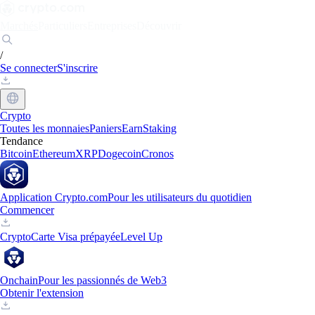
Marchés
Particuliers
Entreprises
Découvrir
/
Se connecter
S'inscrire
Crypto
Toutes les monnaies
Paniers
Earn
Staking
Tendance
Bitcoin
Ethereum
XRP
Dogecoin
Cronos
Application Crypto.com
Pour les utilisateurs du quotidien
Commencer
Crypto
Carte Visa prépayée
Level Up
Onchain
Pour les passionnés de Web3
Obtenir l'extension