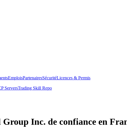
ents
Emplois
Partenaires
Sécurité
Licences & Permis
P Servers
Trading Skill Repo
al Group Inc. de confiance en Fra