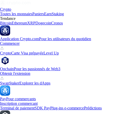
Crypto
Toutes les monnaies
Paniers
Earn
Staking
Tendance
Bitcoin
Ethereum
XRP
Dogecoin
Cronos
Application Crypto.com
Pour les utilisateurs du quotidien
Commencer
Crypto
Carte Visa prépayée
Level Up
Onchain
Pour les passionnés de Web3
Obtenir l'extension
Swap
Staker
Explorer les dApps
Pay
Pour commerçants
Inscription commerçant
Terminal de paiement
SDK Pay
Plug-ins e-commerce
Prédictions