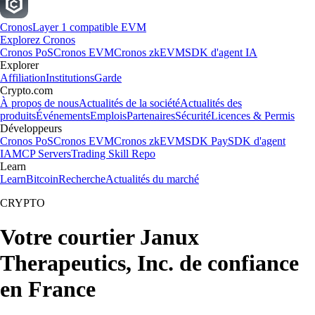
Cronos
Layer 1 compatible EVM
Explorez Cronos
Cronos PoS
Cronos EVM
Cronos zkEVM
SDK d'agent IA
Explorer
Affiliation
Institutions
Garde
Crypto.com
À propos de nous
Actualités de la société
Actualités des
produits
Événements
Emplois
Partenaires
Sécurité
Licences & Permis
Développeurs
Cronos PoS
Cronos EVM
Cronos zkEVM
SDK Pay
SDK d'agent
IA
MCP Servers
Trading Skill Repo
Learn
Learn
Bitcoin
Recherche
Actualités du marché
CRYPTO
Votre courtier Janux
Therapeutics, Inc. de confiance
en France