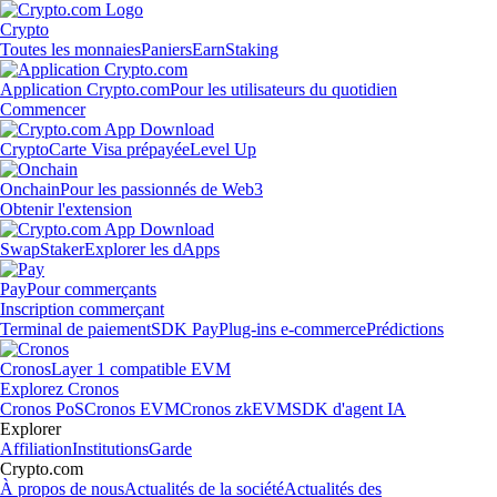
Crypto
Toutes les monnaies
Paniers
Earn
Staking
Application Crypto.com
Pour les utilisateurs du quotidien
Commencer
Crypto
Carte Visa prépayée
Level Up
Onchain
Pour les passionnés de Web3
Obtenir l'extension
Swap
Staker
Explorer les dApps
Pay
Pour commerçants
Inscription commerçant
Terminal de paiement
SDK Pay
Plug-ins e-commerce
Prédictions
Cronos
Layer 1 compatible EVM
Explorez Cronos
Cronos PoS
Cronos EVM
Cronos zkEVM
SDK d'agent IA
Explorer
Affiliation
Institutions
Garde
Crypto.com
À propos de nous
Actualités de la société
Actualités des