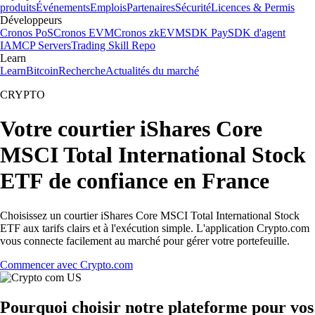
produits
Événements
Emplois
Partenaires
Sécurité
Licences & Permis
Développeurs
Cronos PoS
Cronos EVM
Cronos zkEVM
SDK Pay
SDK d'agent
IA
MCP Servers
Trading Skill Repo
Learn
Learn
Bitcoin
Recherche
Actualités du marché
CRYPTO
Votre courtier iShares Core
MSCI Total International Stock
ETF de confiance en France
Choisissez un courtier iShares Core MSCI Total International Stock
ETF aux tarifs clairs et à l'exécution simple. L'application Crypto.com
vous connecte facilement au marché pour gérer votre portefeuille.
Commencer avec Crypto.com
Pourquoi choisir notre plateforme pour vos