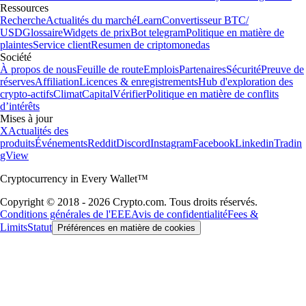
Ressources
Recherche
Actualités du marché
Learn
Convertisseur BTC/
USD
Glossaire
Widgets de prix
Bot telegram
Politique en matière de
plaintes
Service client
Resumen de criptomonedas
Société
À propos de nous
Feuille de route
Emplois
Partenaires
Sécurité
Preuve de
réserves
Affiliation
Licences & enregistrements
Hub d'exploration des
crypto-actifs
Climat
Capital
Vérifier
Politique en matière de conflits
d’intérêts
Mises à jour
X
Actualités des
produits
Événements
Reddit
Discord
Instagram
Facebook
Linkedin
Tradin
gView
Cryptocurrency in Every Wallet™
Copyright © 2018 - 2026 Crypto.com. Tous droits réservés.
Conditions générales de l'EEE
Avis de confidentialité
Fees &
Limits
Statut
Préférences en matière de cookies