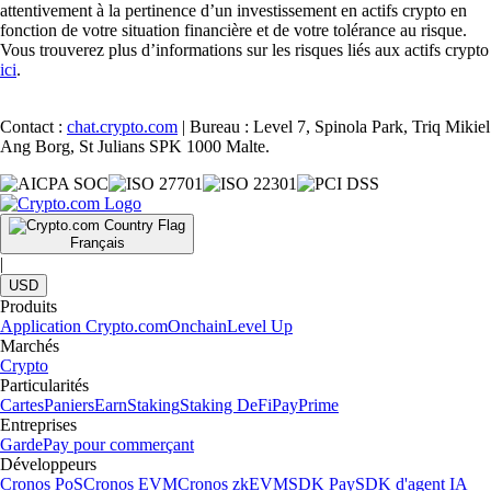
attentivement à la pertinence d’un investissement en actifs crypto en
fonction de votre situation financière et de votre tolérance au risque.
Vous trouverez plus d’informations sur les risques liés aux actifs crypto
ici
.
Contact :
chat.crypto.com
| Bureau : Level 7, Spinola Park, Triq Mikiel
Ang Borg, St Julians SPK 1000 Malte.
Français
|
USD
Produits
Application Crypto.com
Onchain
Level Up
Marchés
Crypto
Particularités
Cartes
Paniers
Earn
Staking
Staking DeFi
Pay
Prime
Entreprises
Garde
Pay pour commerçant
Développeurs
Cronos PoS
Cronos EVM
Cronos zkEVM
SDK Pay
SDK d'agent IA