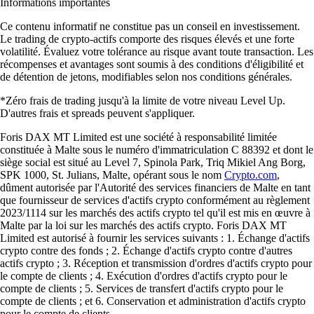
Informations importantes
Ce contenu informatif ne constitue pas un conseil en investissement.
Le trading de crypto-actifs comporte des risques élevés et une forte
volatilité. Évaluez votre tolérance au risque avant toute transaction. Les
récompenses et avantages sont soumis à des conditions d'éligibilité et
de détention de jetons, modifiables selon nos conditions générales.
*Zéro frais de trading jusqu'à la limite de votre niveau Level Up.
D'autres frais et spreads peuvent s'appliquer.
Foris DAX MT Limited est une société à responsabilité limitée
constituée à Malte sous le numéro d'immatriculation C 88392 et dont le
siège social est situé au Level 7, Spinola Park, Triq Mikiel Ang Borg,
SPK 1000, St. Julians, Malte, opérant sous le nom
Crypto.com
,
dûment autorisée par l'Autorité des services financiers de Malte en tant
que fournisseur de services d'actifs crypto conformément au règlement
2023/1114 sur les marchés des actifs crypto tel qu'il est mis en œuvre à
Malte par la loi sur les marchés des actifs crypto. Foris DAX MT
Limited est autorisé à fournir les services suivants : 1. Échange d'actifs
crypto contre des fonds ; 2. Échange d'actifs crypto contre d'autres
actifs crypto ; 3. Réception et transmission d'ordres d'actifs crypto pour
le compte de clients ; 4. Exécution d'ordres d'actifs crypto pour le
compte de clients ; 5. Services de transfert d'actifs crypto pour le
compte de clients ; et 6. Conservation et administration d'actifs crypto
pour le compte de clients.