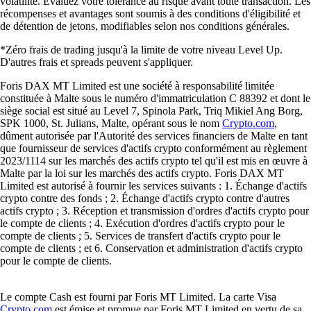
volatilité. Évaluez votre tolérance au risque avant toute transaction. Les
récompenses et avantages sont soumis à des conditions d'éligibilité et
de détention de jetons, modifiables selon nos conditions générales.
*Zéro frais de trading jusqu'à la limite de votre niveau Level Up.
D'autres frais et spreads peuvent s'appliquer.
Foris DAX MT Limited est une société à responsabilité limitée
constituée à Malte sous le numéro d'immatriculation C 88392 et dont le
siège social est situé au Level 7, Spinola Park, Triq Mikiel Ang Borg,
SPK 1000, St. Julians, Malte, opérant sous le nom
Crypto.com
,
dûment autorisée par l'Autorité des services financiers de Malte en tant
que fournisseur de services d'actifs crypto conformément au règlement
2023/1114 sur les marchés des actifs crypto tel qu'il est mis en œuvre à
Malte par la loi sur les marchés des actifs crypto. Foris DAX MT
Limited est autorisé à fournir les services suivants : 1. Échange d'actifs
crypto contre des fonds ; 2. Échange d'actifs crypto contre d'autres
actifs crypto ; 3. Réception et transmission d'ordres d'actifs crypto pour
le compte de clients ; 4. Exécution d'ordres d'actifs crypto pour le
compte de clients ; 5. Services de transfert d'actifs crypto pour le
compte de clients ; et 6. Conservation et administration d'actifs crypto
pour le compte de clients.
Le compte Cash est fourni par Foris MT Limited. La carte Visa
Crypto.com
est émise et promue par Foris MT Limited en vertu de sa