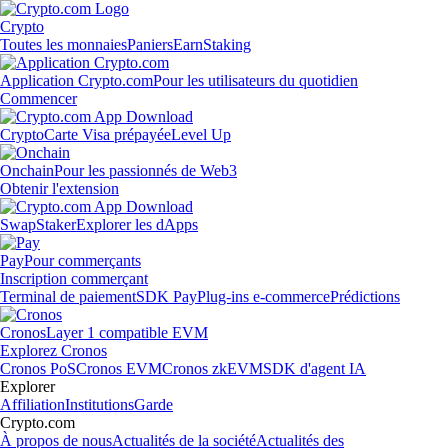
Crypto
Toutes les monnaies
Paniers
Earn
Staking
Application Crypto.com
Pour les utilisateurs du quotidien
Commencer
Crypto
Carte Visa prépayée
Level Up
Onchain
Pour les passionnés de Web3
Obtenir l'extension
Swap
Staker
Explorer les dApps
Pay
Pour commerçants
Inscription commerçant
Terminal de paiement
SDK Pay
Plug-ins e-commerce
Prédictions
Cronos
Layer 1 compatible EVM
Explorez Cronos
Cronos PoS
Cronos EVM
Cronos zkEVM
SDK d'agent IA
Explorer
Affiliation
Institutions
Garde
Crypto.com
À propos de nous
Actualités de la société
Actualités des