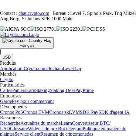
Contact :
chat.crypto.com
| Bureau : Level 7, Spinola Park, Triq Mikiel
Ang Borg, St Julians SPK 1000 Malte.
Français
|
USD
Produits
Application Crypto.com
Onchain
Level Up
Marchés
Crypto
Particularités
Cartes
Paniers
Earn
Staking
Staking DeFi
Pay
Prime
Entreprises
Garde
Pay pour commerçant
Développeurs
Cronos PoS
Cronos EVM
Cronos zkEVM
SDK Pay
SDK d'agent IA
Ressources
Recherche
Actualités du marché
Learn
Convertisseur BTC/
USD
Glossaire
Widgets de prix
Bot telegram
Politique en matière de
plaintes
Service client
Resumen de criptomonedas