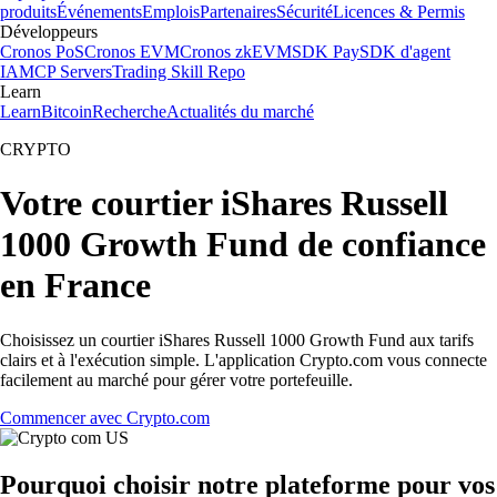
produits
Événements
Emplois
Partenaires
Sécurité
Licences & Permis
Développeurs
Cronos PoS
Cronos EVM
Cronos zkEVM
SDK Pay
SDK d'agent
IA
MCP Servers
Trading Skill Repo
Learn
Learn
Bitcoin
Recherche
Actualités du marché
CRYPTO
Votre courtier iShares Russell
1000 Growth Fund de confiance
en France
Choisissez un courtier iShares Russell 1000 Growth Fund aux tarifs
clairs et à l'exécution simple. L'application Crypto.com vous connecte
facilement au marché pour gérer votre portefeuille.
Commencer avec Crypto.com
Pourquoi choisir notre plateforme pour vos