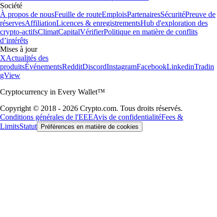
Société
À propos de nous
Feuille de route
Emplois
Partenaires
Sécurité
Preuve de
réserves
Affiliation
Licences & enregistrements
Hub d'exploration des
crypto-actifs
Climat
Capital
Vérifier
Politique en matière de conflits
d’intérêts
Mises à jour
X
Actualités des
produits
Événements
Reddit
Discord
Instagram
Facebook
Linkedin
Tradin
gView
Cryptocurrency in Every Wallet™
Copyright © 2018 - 2026 Crypto.com. Tous droits réservés.
Conditions générales de l'EEE
Avis de confidentialité
Fees &
Limits
Statut
Préférences en matière de cookies