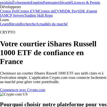
produits
Événements
Emplois
Partenaires
Sécurité
Licences & Permis
Développeurs
Cronos PoS
Cronos EVM
Cronos zkEVM
SDK Pay
SDK d'agent
IA
MCP Servers
Trading Skill Repo
Learn
Learn
Bitcoin
Recherche
Actualités du marché
CRYPTO
Votre courtier iShares Russell
1000 ETF de confiance en
France
Choisissez un courtier iShares Russell 1000 ETF aux tarifs clairs et à
l'exécution simple. L'application Crypto.com vous connecte facilement
au marché pour gérer votre portefeuille.
Commencer avec Crypto.com
Pourquoi choisir notre plateforme pour vos