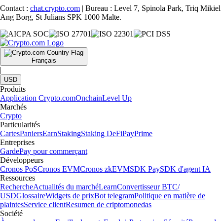
Contact :
chat.crypto.com
| Bureau : Level 7, Spinola Park, Triq Mikiel
Ang Borg, St Julians SPK 1000 Malte.
Français
|
USD
Produits
Application Crypto.com
Onchain
Level Up
Marchés
Crypto
Particularités
Cartes
Paniers
Earn
Staking
Staking DeFi
Pay
Prime
Entreprises
Garde
Pay pour commerçant
Développeurs
Cronos PoS
Cronos EVM
Cronos zkEVM
SDK Pay
SDK d'agent IA
Ressources
Recherche
Actualités du marché
Learn
Convertisseur BTC/
USD
Glossaire
Widgets de prix
Bot telegram
Politique en matière de
plaintes
Service client
Resumen de criptomonedas
Société