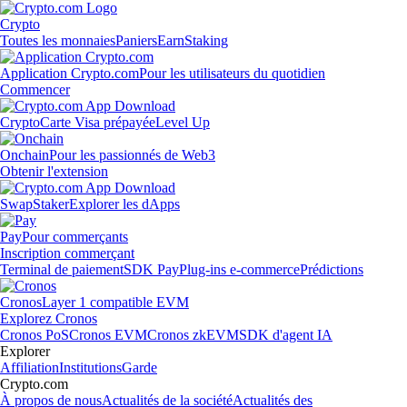
Crypto
Toutes les monnaies
Paniers
Earn
Staking
Application Crypto.com
Pour les utilisateurs du quotidien
Commencer
Crypto
Carte Visa prépayée
Level Up
Onchain
Pour les passionnés de Web3
Obtenir l'extension
Swap
Staker
Explorer les dApps
Pay
Pour commerçants
Inscription commerçant
Terminal de paiement
SDK Pay
Plug-ins e-commerce
Prédictions
Cronos
Layer 1 compatible EVM
Explorez Cronos
Cronos PoS
Cronos EVM
Cronos zkEVM
SDK d'agent IA
Explorer
Affiliation
Institutions
Garde
Crypto.com
À propos de nous
Actualités de la société
Actualités des