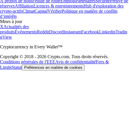
À propos de nous
Feuille de route
Emplois
Partenaires
Sécurité
Preuve de
réserves
Affiliation
Licences & enregistrements
Hub d'exploration des
crypto-actifs
Climat
Capital
Vérifier
Politique en matière de conflits
d’intérêts
Mises à jour
X
Actualités des
produits
Événements
Reddit
Discord
Instagram
Facebook
Linkedin
Tradin
gView
Cryptocurrency in Every Wallet™
Copyright © 2018 - 2026 Crypto.com. Tous droits réservés.
Conditions générales de l'EEE
Avis de confidentialité
Fees &
Limits
Statut
Préférences en matière de cookies