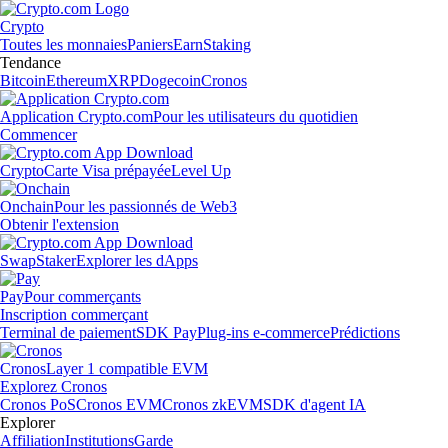
Crypto
Toutes les monnaies
Paniers
Earn
Staking
Tendance
Bitcoin
Ethereum
XRP
Dogecoin
Cronos
Application Crypto.com
Pour les utilisateurs du quotidien
Commencer
Crypto
Carte Visa prépayée
Level Up
Onchain
Pour les passionnés de Web3
Obtenir l'extension
Swap
Staker
Explorer les dApps
Pay
Pour commerçants
Inscription commerçant
Terminal de paiement
SDK Pay
Plug-ins e-commerce
Prédictions
Cronos
Layer 1 compatible EVM
Explorez Cronos
Cronos PoS
Cronos EVM
Cronos zkEVM
SDK d'agent IA
Explorer
Affiliation
Institutions
Garde