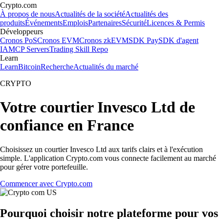
Crypto.com
À propos de nous
Actualités de la société
Actualités des
produits
Événements
Emplois
Partenaires
Sécurité
Licences & Permis
Développeurs
Cronos PoS
Cronos EVM
Cronos zkEVM
SDK Pay
SDK d'agent
IA
MCP Servers
Trading Skill Repo
Learn
Learn
Bitcoin
Recherche
Actualités du marché
CRYPTO
Votre courtier Invesco Ltd de
confiance en France
Choisissez un courtier Invesco Ltd aux tarifs clairs et à l'exécution
simple. L'application Crypto.com vous connecte facilement au marché
pour gérer votre portefeuille.
Commencer avec Crypto.com
Pourquoi choisir notre plateforme pour vos