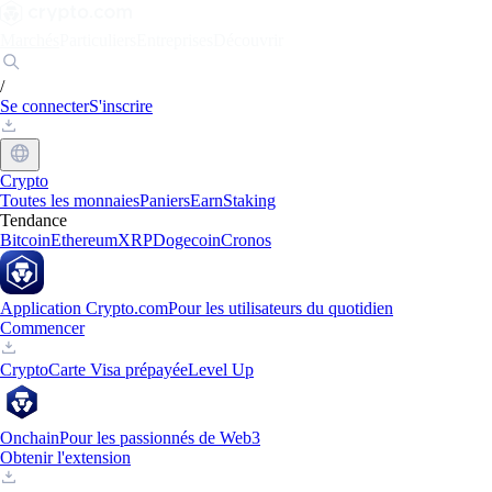
Marchés
Particuliers
Entreprises
Découvrir
/
Se connecter
S'inscrire
Crypto
Toutes les monnaies
Paniers
Earn
Staking
Tendance
Bitcoin
Ethereum
XRP
Dogecoin
Cronos
Application Crypto.com
Pour les utilisateurs du quotidien
Commencer
Crypto
Carte Visa prépayée
Level Up
Onchain
Pour les passionnés de Web3
Obtenir l'extension