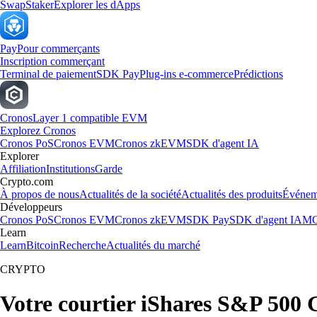
Swap
Staker
Explorer les dApps
Pay
Pour commerçants
Inscription commerçant
Terminal de paiement
SDK Pay
Plug-ins e-commerce
Prédictions
Cronos
Layer 1 compatible EVM
Explorez Cronos
Cronos PoS
Cronos EVM
Cronos zkEVM
SDK d'agent IA
Explorer
Affiliation
Institutions
Garde
Crypto.com
À propos de nous
Actualités de la société
Actualités des produits
Événem
Développeurs
Cronos PoS
Cronos EVM
Cronos zkEVM
SDK Pay
SDK d'agent IA
MC
Learn
Learn
Bitcoin
Recherche
Actualités du marché
CRYPTO
Votre courtier iShares S&P 500