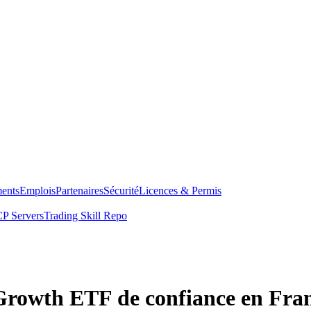
ents
Emplois
Partenaires
Sécurité
Licences & Permis
P Servers
Trading Skill Repo
 Growth ETF de confiance en Fra