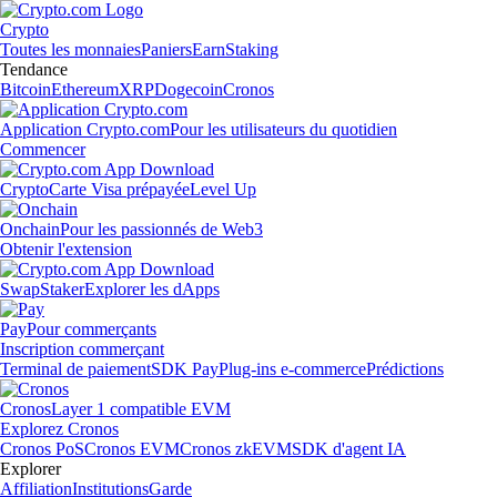
Crypto
Toutes les monnaies
Paniers
Earn
Staking
Tendance
Bitcoin
Ethereum
XRP
Dogecoin
Cronos
Application Crypto.com
Pour les utilisateurs du quotidien
Commencer
Crypto
Carte Visa prépayée
Level Up
Onchain
Pour les passionnés de Web3
Obtenir l'extension
Swap
Staker
Explorer les dApps
Pay
Pour commerçants
Inscription commerçant
Terminal de paiement
SDK Pay
Plug-ins e-commerce
Prédictions
Cronos
Layer 1 compatible EVM
Explorez Cronos
Cronos PoS
Cronos EVM
Cronos zkEVM
SDK d'agent IA
Explorer
Affiliation
Institutions
Garde