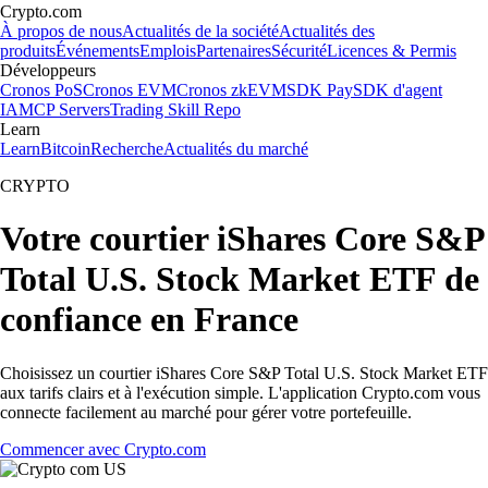
Crypto.com
À propos de nous
Actualités de la société
Actualités des
produits
Événements
Emplois
Partenaires
Sécurité
Licences & Permis
Développeurs
Cronos PoS
Cronos EVM
Cronos zkEVM
SDK Pay
SDK d'agent
IA
MCP Servers
Trading Skill Repo
Learn
Learn
Bitcoin
Recherche
Actualités du marché
CRYPTO
Votre courtier iShares Core S&P
Total U.S. Stock Market ETF de
confiance en France
Choisissez un courtier iShares Core S&P Total U.S. Stock Market ETF
aux tarifs clairs et à l'exécution simple. L'application Crypto.com vous
connecte facilement au marché pour gérer votre portefeuille.
Commencer avec Crypto.com