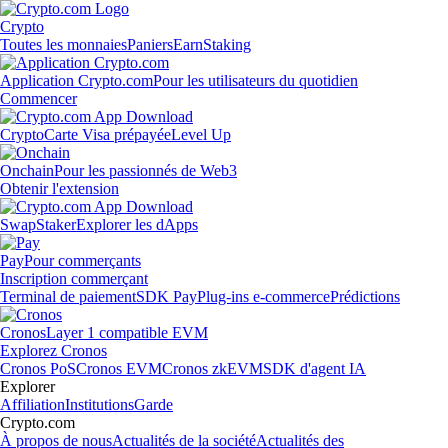
Crypto
Toutes les monnaies
Paniers
Earn
Staking
Application Crypto.com
Pour les utilisateurs du quotidien
Commencer
Crypto
Carte Visa prépayée
Level Up
Onchain
Pour les passionnés de Web3
Obtenir l'extension
Swap
Staker
Explorer les dApps
Pay
Pour commerçants
Inscription commerçant
Terminal de paiement
SDK Pay
Plug-ins e-commerce
Prédictions
Cronos
Layer 1 compatible EVM
Explorez Cronos
Cronos PoS
Cronos EVM
Cronos zkEVM
SDK d'agent IA
Explorer
Affiliation
Institutions
Garde
Crypto.com
À propos de nous
Actualités de la société
Actualités des