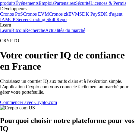
produits
Événements
Emplois
Partenaires
Sécurité
Licences & Permis
Développeurs
Cronos PoS
Cronos EVM
Cronos zkEVM
SDK Pay
SDK d'agent
IA
MCP Servers
Trading Skill Repo
Learn
Learn
Bitcoin
Recherche
Actualités du marché
CRYPTO
Votre courtier IQ de confiance
en France
Choisissez un courtier IQ aux tarifs clairs et à l'exécution simple.
L'application Crypto.com vous connecte facilement au marché pour
gérer votre portefeuille.
Commencer avec Crypto.com
Pourquoi choisir notre plateforme pour vos
IQ