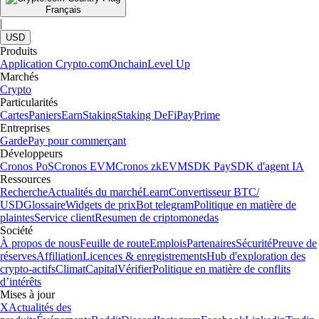
Français
|
USD
Produits
Application Crypto.com
Onchain
Level Up
Marchés
Crypto
Particularités
Cartes
Paniers
Earn
Staking
Staking DeFi
Pay
Prime
Entreprises
Garde
Pay pour commerçant
Développeurs
Cronos PoS
Cronos EVM
Cronos zkEVM
SDK Pay
SDK d'agent IA
Ressources
Recherche
Actualités du marché
Learn
Convertisseur BTC/
USD
Glossaire
Widgets de prix
Bot telegram
Politique en matière de
plaintes
Service client
Resumen de criptomonedas
Société
À propos de nous
Feuille de route
Emplois
Partenaires
Sécurité
Preuve de
réserves
Affiliation
Licences & enregistrements
Hub d'exploration des
crypto-actifs
Climat
Capital
Vérifier
Politique en matière de conflits
d’intérêts
Mises à jour
X
Actualités des