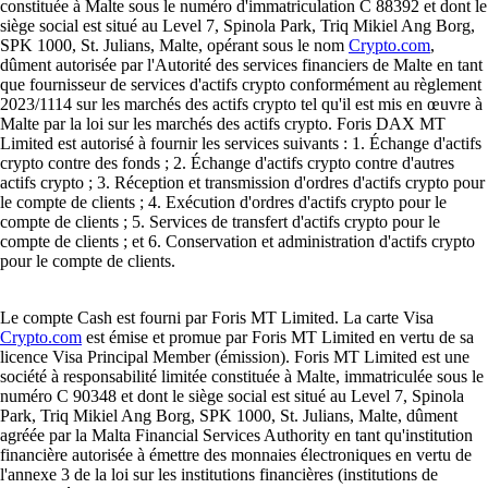
constituée à Malte sous le numéro d'immatriculation C 88392 et dont le
siège social est situé au Level 7, Spinola Park, Triq Mikiel Ang Borg,
SPK 1000, St. Julians, Malte, opérant sous le nom
Crypto.com
,
dûment autorisée par l'Autorité des services financiers de Malte en tant
que fournisseur de services d'actifs crypto conformément au règlement
2023/1114 sur les marchés des actifs crypto tel qu'il est mis en œuvre à
Malte par la loi sur les marchés des actifs crypto. Foris DAX MT
Limited est autorisé à fournir les services suivants : 1. Échange d'actifs
crypto contre des fonds ; 2. Échange d'actifs crypto contre d'autres
actifs crypto ; 3. Réception et transmission d'ordres d'actifs crypto pour
le compte de clients ; 4. Exécution d'ordres d'actifs crypto pour le
compte de clients ; 5. Services de transfert d'actifs crypto pour le
compte de clients ; et 6. Conservation et administration d'actifs crypto
pour le compte de clients.
Le compte Cash est fourni par Foris MT Limited. La carte Visa
Crypto.com
est émise et promue par Foris MT Limited en vertu de sa
licence Visa Principal Member (émission). Foris MT Limited est une
société à responsabilité limitée constituée à Malte, immatriculée sous le
numéro C 90348 et dont le siège social est situé au Level 7, Spinola
Park, Triq Mikiel Ang Borg, SPK 1000, St. Julians, Malte, dûment
agréée par la Malta Financial Services Authority en tant qu'institution
financière autorisée à émettre des monnaies électroniques en vertu de
l'annexe 3 de la loi sur les institutions financières (institutions de