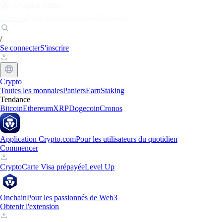
Marchés
Particuliers
Entreprises
Découvrir
/
Se connecter
S'inscrire
Crypto
Toutes les monnaies
Paniers
Earn
Staking
Tendance
Bitcoin
Ethereum
XRP
Dogecoin
Cronos
Application Crypto.com
Pour les utilisateurs du quotidien
Commencer
Crypto
Carte Visa prépayée
Level Up
Onchain
Pour les passionnés de Web3
Obtenir l'extension