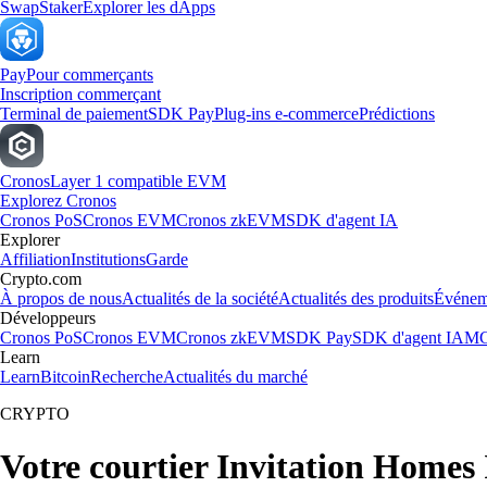
Swap
Staker
Explorer les dApps
Pay
Pour commerçants
Inscription commerçant
Terminal de paiement
SDK Pay
Plug-ins e-commerce
Prédictions
Cronos
Layer 1 compatible EVM
Explorez Cronos
Cronos PoS
Cronos EVM
Cronos zkEVM
SDK d'agent IA
Explorer
Affiliation
Institutions
Garde
Crypto.com
À propos de nous
Actualités de la société
Actualités des produits
Événem
Développeurs
Cronos PoS
Cronos EVM
Cronos zkEVM
SDK Pay
SDK d'agent IA
MC
Learn
Learn
Bitcoin
Recherche
Actualités du marché
CRYPTO
Votre courtier Invitation Homes 