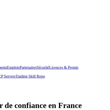
ents
Emplois
Partenaires
Sécurité
Licences & Permis
P Servers
Trading Skill Repo
r de confiance en France