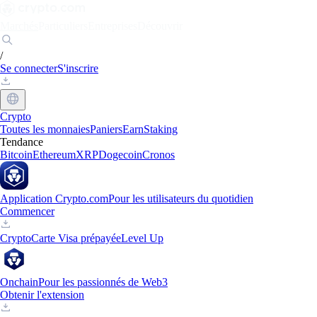
Marchés
Particuliers
Entreprises
Découvrir
/
Se connecter
S'inscrire
Crypto
Toutes les monnaies
Paniers
Earn
Staking
Tendance
Bitcoin
Ethereum
XRP
Dogecoin
Cronos
Application Crypto.com
Pour les utilisateurs du quotidien
Commencer
Crypto
Carte Visa prépayée
Level Up
Onchain
Pour les passionnés de Web3
Obtenir l'extension