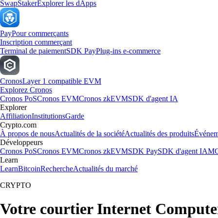
Swap
Staker
Explorer les dApps
Pay
Pour commerçants
Inscription commerçant
Terminal de paiement
SDK Pay
Plug-ins e-commerce
Cronos
Layer 1 compatible EVM
Explorez Cronos
Cronos PoS
Cronos EVM
Cronos zkEVM
SDK d'agent IA
Explorer
Affiliation
Institutions
Garde
Crypto.com
À propos de nous
Actualités de la société
Actualités des produits
Événem
Développeurs
Cronos PoS
Cronos EVM
Cronos zkEVM
SDK Pay
SDK d'agent IA
MC
Learn
Learn
Bitcoin
Recherche
Actualités du marché
CRYPTO
Votre courtier Internet Compute