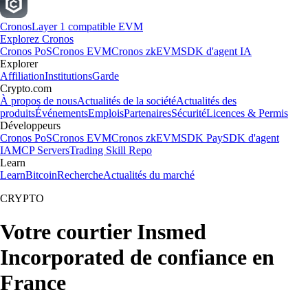
Cronos
Layer 1 compatible EVM
Explorez Cronos
Cronos PoS
Cronos EVM
Cronos zkEVM
SDK d'agent IA
Explorer
Affiliation
Institutions
Garde
Crypto.com
À propos de nous
Actualités de la société
Actualités des
produits
Événements
Emplois
Partenaires
Sécurité
Licences & Permis
Développeurs
Cronos PoS
Cronos EVM
Cronos zkEVM
SDK Pay
SDK d'agent
IA
MCP Servers
Trading Skill Repo
Learn
Learn
Bitcoin
Recherche
Actualités du marché
CRYPTO
Votre courtier Insmed
Incorporated de confiance en
France