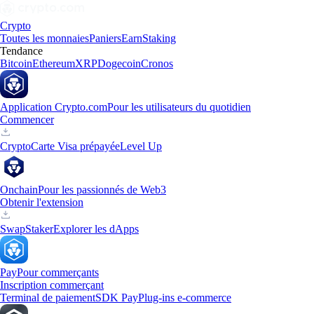
Crypto
Toutes les monnaies
Paniers
Earn
Staking
Tendance
Bitcoin
Ethereum
XRP
Dogecoin
Cronos
Application Crypto.com
Pour les utilisateurs du quotidien
Commencer
Crypto
Carte Visa prépayée
Level Up
Onchain
Pour les passionnés de Web3
Obtenir l'extension
Swap
Staker
Explorer les dApps
Pay
Pour commerçants
Inscription commerçant
Terminal de paiement
SDK Pay
Plug-ins e-commerce