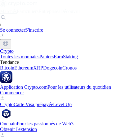
Marchés
Particuliers
Entreprises
Découvrir
/
Se connecter
S'inscrire
Crypto
Toutes les monnaies
Paniers
Earn
Staking
Tendance
Bitcoin
Ethereum
XRP
Dogecoin
Cronos
Application Crypto.com
Pour les utilisateurs du quotidien
Commencer
Crypto
Carte Visa prépayée
Level Up
Onchain
Pour les passionnés de Web3
Obtenir l'extension