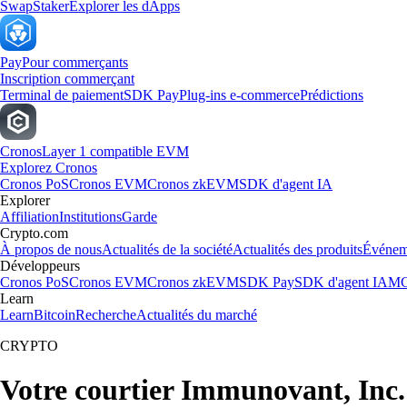
Swap
Staker
Explorer les dApps
Pay
Pour commerçants
Inscription commerçant
Terminal de paiement
SDK Pay
Plug-ins e-commerce
Prédictions
Cronos
Layer 1 compatible EVM
Explorez Cronos
Cronos PoS
Cronos EVM
Cronos zkEVM
SDK d'agent IA
Explorer
Affiliation
Institutions
Garde
Crypto.com
À propos de nous
Actualités de la société
Actualités des produits
Événem
Développeurs
Cronos PoS
Cronos EVM
Cronos zkEVM
SDK Pay
SDK d'agent IA
MC
Learn
Learn
Bitcoin
Recherche
Actualités du marché
CRYPTO
Votre courtier Immunovant, Inc.