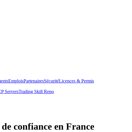
ents
Emplois
Partenaires
Sécurité
Licences & Permis
P Servers
Trading Skill Repo
 de confiance en France