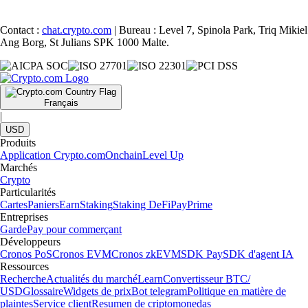
Contact :
chat.crypto.com
| Bureau : Level 7, Spinola Park, Triq Mikiel
Ang Borg, St Julians SPK 1000 Malte.
Français
|
USD
Produits
Application Crypto.com
Onchain
Level Up
Marchés
Crypto
Particularités
Cartes
Paniers
Earn
Staking
Staking DeFi
Pay
Prime
Entreprises
Garde
Pay pour commerçant
Développeurs
Cronos PoS
Cronos EVM
Cronos zkEVM
SDK Pay
SDK d'agent IA
Ressources
Recherche
Actualités du marché
Learn
Convertisseur BTC/
USD
Glossaire
Widgets de prix
Bot telegram
Politique en matière de
plaintes
Service client
Resumen de criptomonedas