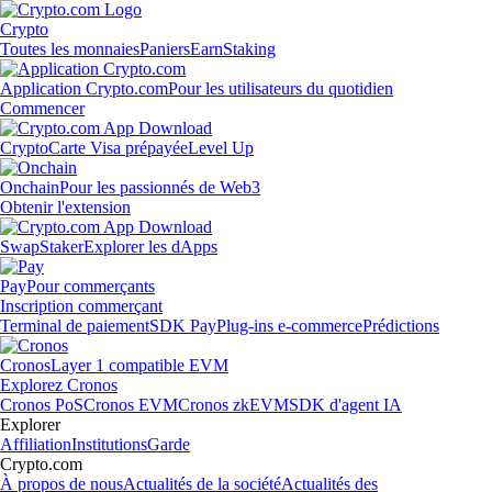
Crypto
Toutes les monnaies
Paniers
Earn
Staking
Application Crypto.com
Pour les utilisateurs du quotidien
Commencer
Crypto
Carte Visa prépayée
Level Up
Onchain
Pour les passionnés de Web3
Obtenir l'extension
Swap
Staker
Explorer les dApps
Pay
Pour commerçants
Inscription commerçant
Terminal de paiement
SDK Pay
Plug-ins e-commerce
Prédictions
Cronos
Layer 1 compatible EVM
Explorez Cronos
Cronos PoS
Cronos EVM
Cronos zkEVM
SDK d'agent IA
Explorer
Affiliation
Institutions
Garde
Crypto.com
À propos de nous
Actualités de la société
Actualités des