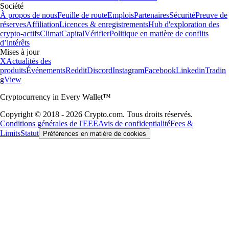
Société
À propos de nous
Feuille de route
Emplois
Partenaires
Sécurité
Preuve de
réserves
Affiliation
Licences & enregistrements
Hub d'exploration des
crypto-actifs
Climat
Capital
Vérifier
Politique en matière de conflits
d’intérêts
Mises à jour
X
Actualités des
produits
Événements
Reddit
Discord
Instagram
Facebook
Linkedin
Tradin
gView
Cryptocurrency in Every Wallet™
Copyright © 2018 - 2026 Crypto.com. Tous droits réservés.
Conditions générales de l'EEE
Avis de confidentialité
Fees &
Limits
Statut
Préférences en matière de cookies