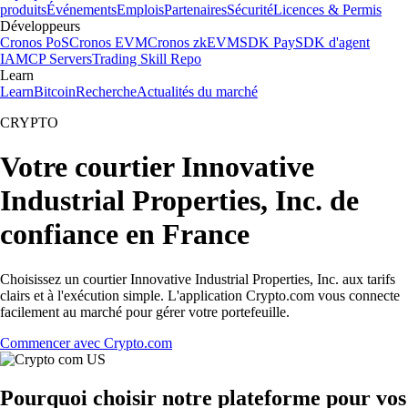
produits
Événements
Emplois
Partenaires
Sécurité
Licences & Permis
Développeurs
Cronos PoS
Cronos EVM
Cronos zkEVM
SDK Pay
SDK d'agent
IA
MCP Servers
Trading Skill Repo
Learn
Learn
Bitcoin
Recherche
Actualités du marché
CRYPTO
Votre courtier Innovative
Industrial Properties, Inc. de
confiance en France
Choisissez un courtier Innovative Industrial Properties, Inc. aux tarifs
clairs et à l'exécution simple. L'application Crypto.com vous connecte
facilement au marché pour gérer votre portefeuille.
Commencer avec Crypto.com
Pourquoi choisir notre plateforme pour vos