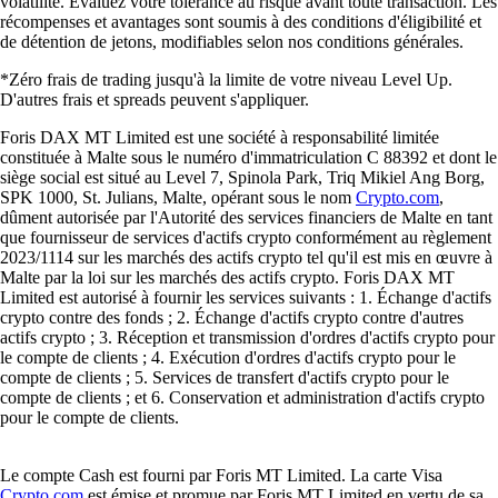
volatilité. Évaluez votre tolérance au risque avant toute transaction. Les
récompenses et avantages sont soumis à des conditions d'éligibilité et
de détention de jetons, modifiables selon nos conditions générales.
*Zéro frais de trading jusqu'à la limite de votre niveau Level Up.
D'autres frais et spreads peuvent s'appliquer.
Foris DAX MT Limited est une société à responsabilité limitée
constituée à Malte sous le numéro d'immatriculation C 88392 et dont le
siège social est situé au Level 7, Spinola Park, Triq Mikiel Ang Borg,
SPK 1000, St. Julians, Malte, opérant sous le nom
Crypto.com
,
dûment autorisée par l'Autorité des services financiers de Malte en tant
que fournisseur de services d'actifs crypto conformément au règlement
2023/1114 sur les marchés des actifs crypto tel qu'il est mis en œuvre à
Malte par la loi sur les marchés des actifs crypto. Foris DAX MT
Limited est autorisé à fournir les services suivants : 1. Échange d'actifs
crypto contre des fonds ; 2. Échange d'actifs crypto contre d'autres
actifs crypto ; 3. Réception et transmission d'ordres d'actifs crypto pour
le compte de clients ; 4. Exécution d'ordres d'actifs crypto pour le
compte de clients ; 5. Services de transfert d'actifs crypto pour le
compte de clients ; et 6. Conservation et administration d'actifs crypto
pour le compte de clients.
Le compte Cash est fourni par Foris MT Limited. La carte Visa
Crypto.com
est émise et promue par Foris MT Limited en vertu de sa