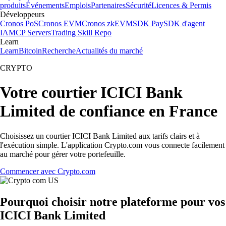
produits
Événements
Emplois
Partenaires
Sécurité
Licences & Permis
Développeurs
Cronos PoS
Cronos EVM
Cronos zkEVM
SDK Pay
SDK d'agent
IA
MCP Servers
Trading Skill Repo
Learn
Learn
Bitcoin
Recherche
Actualités du marché
CRYPTO
Votre courtier ICICI Bank
Limited de confiance en France
Choisissez un courtier ICICI Bank Limited aux tarifs clairs et à
l'exécution simple. L'application Crypto.com vous connecte facilement
au marché pour gérer votre portefeuille.
Commencer avec Crypto.com
Pourquoi choisir notre plateforme pour vos
ICICI Bank Limited