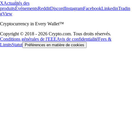
X
Actualités des
produits
Événements
Reddit
Discord
Instagram
Facebook
Linkedin
Tradin
gView
Cryptocurrency in Every Wallet™
Copyright © 2018 - 2026 Crypto.com. Tous droits réservés.
Conditions générales de l'EEE
Avis de confidentialité
Fees &
Limits
Statut
Préférences en matière de cookies