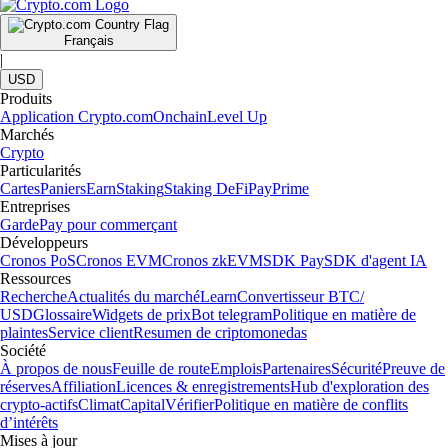
Français
|
USD
Produits
Application Crypto.com
Onchain
Level Up
Marchés
Crypto
Particularités
Cartes
Paniers
Earn
Staking
Staking DeFi
Pay
Prime
Entreprises
Garde
Pay pour commerçant
Développeurs
Cronos PoS
Cronos EVM
Cronos zkEVM
SDK Pay
SDK d'agent IA
Ressources
Recherche
Actualités du marché
Learn
Convertisseur BTC/
USD
Glossaire
Widgets de prix
Bot telegram
Politique en matière de
plaintes
Service client
Resumen de criptomonedas
Société
À propos de nous
Feuille de route
Emplois
Partenaires
Sécurité
Preuve de
réserves
Affiliation
Licences & enregistrements
Hub d'exploration des
crypto-actifs
Climat
Capital
Vérifier
Politique en matière de conflits
d’intérêts
Mises à jour