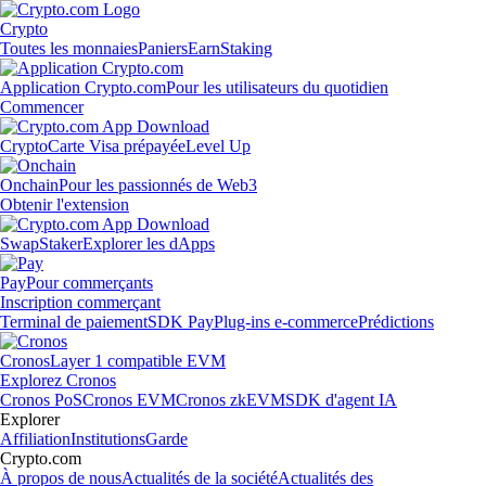
Crypto
Toutes les monnaies
Paniers
Earn
Staking
Application Crypto.com
Pour les utilisateurs du quotidien
Commencer
Crypto
Carte Visa prépayée
Level Up
Onchain
Pour les passionnés de Web3
Obtenir l'extension
Swap
Staker
Explorer les dApps
Pay
Pour commerçants
Inscription commerçant
Terminal de paiement
SDK Pay
Plug-ins e-commerce
Prédictions
Cronos
Layer 1 compatible EVM
Explorez Cronos
Cronos PoS
Cronos EVM
Cronos zkEVM
SDK d'agent IA
Explorer
Affiliation
Institutions
Garde
Crypto.com
À propos de nous
Actualités de la société
Actualités des