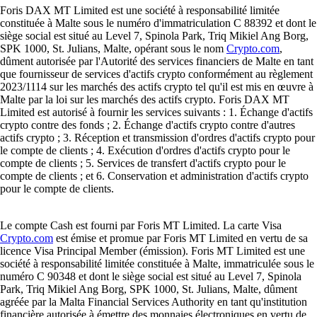
Foris DAX MT Limited est une société à responsabilité limitée
constituée à Malte sous le numéro d'immatriculation C 88392 et dont le
siège social est situé au Level 7, Spinola Park, Triq Mikiel Ang Borg,
SPK 1000, St. Julians, Malte, opérant sous le nom
Crypto.com
,
dûment autorisée par l'Autorité des services financiers de Malte en tant
que fournisseur de services d'actifs crypto conformément au règlement
2023/1114 sur les marchés des actifs crypto tel qu'il est mis en œuvre à
Malte par la loi sur les marchés des actifs crypto. Foris DAX MT
Limited est autorisé à fournir les services suivants : 1. Échange d'actifs
crypto contre des fonds ; 2. Échange d'actifs crypto contre d'autres
actifs crypto ; 3. Réception et transmission d'ordres d'actifs crypto pour
le compte de clients ; 4. Exécution d'ordres d'actifs crypto pour le
compte de clients ; 5. Services de transfert d'actifs crypto pour le
compte de clients ; et 6. Conservation et administration d'actifs crypto
pour le compte de clients.
Le compte Cash est fourni par Foris MT Limited. La carte Visa
Crypto.com
est émise et promue par Foris MT Limited en vertu de sa
licence Visa Principal Member (émission). Foris MT Limited est une
société à responsabilité limitée constituée à Malte, immatriculée sous le
numéro C 90348 et dont le siège social est situé au Level 7, Spinola
Park, Triq Mikiel Ang Borg, SPK 1000, St. Julians, Malte, dûment
agréée par la Malta Financial Services Authority en tant qu'institution
financière autorisée à émettre des monnaies électroniques en vertu de