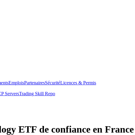
ents
Emplois
Partenaires
Sécurité
Licences & Permis
P Servers
Trading Skill Repo
ology ETF de confiance en France