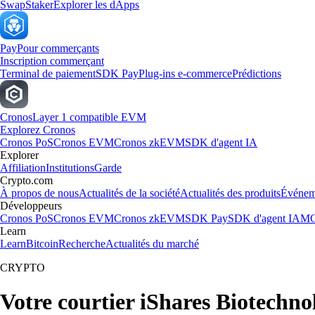
Swap
Staker
Explorer les dApps
Pay
Pour commerçants
Inscription commerçant
Terminal de paiement
SDK Pay
Plug-ins e-commerce
Prédictions
Cronos
Layer 1 compatible EVM
Explorez Cronos
Cronos PoS
Cronos EVM
Cronos zkEVM
SDK d'agent IA
Explorer
Affiliation
Institutions
Garde
Crypto.com
À propos de nous
Actualités de la société
Actualités des produits
Événem
Développeurs
Cronos PoS
Cronos EVM
Cronos zkEVM
SDK Pay
SDK d'agent IA
MC
Learn
Learn
Bitcoin
Recherche
Actualités du marché
CRYPTO
Votre courtier iShares Biotechn