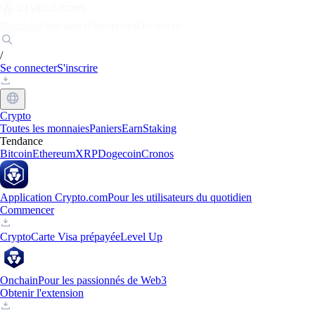
Marchés
Particuliers
Entreprises
Découvrir
/
Se connecter
S'inscrire
Crypto
Toutes les monnaies
Paniers
Earn
Staking
Tendance
Bitcoin
Ethereum
XRP
Dogecoin
Cronos
Application Crypto.com
Pour les utilisateurs du quotidien
Commencer
Crypto
Carte Visa prépayée
Level Up
Onchain
Pour les passionnés de Web3
Obtenir l'extension