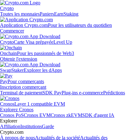
Crypto
Toutes les monnaies
Paniers
Earn
Staking
Application Crypto.com
Pour les utilisateurs du quotidien
Commencer
Crypto
Carte Visa prépayée
Level Up
Onchain
Pour les passionnés de Web3
Obtenir l'extension
Swap
Staker
Explorer les dApps
Pay
Pour commerçants
Inscription commerçant
Terminal de paiement
SDK Pay
Plug-ins e-commerce
Prédictions
Cronos
Layer 1 compatible EVM
Explorez Cronos
Cronos PoS
Cronos EVM
Cronos zkEVM
SDK d'agent IA
Explorer
Affiliation
Institutions
Garde
Crypto.com
À propos de nous
Actualités de la société
Actualités des