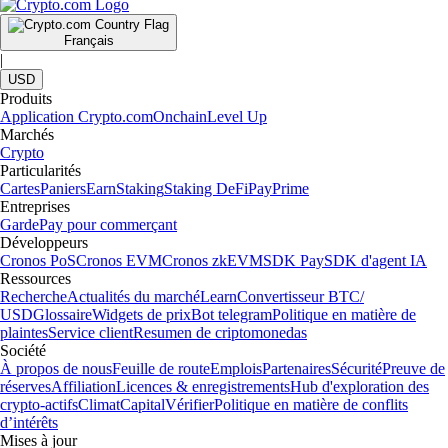
Français
|
USD
Produits
Application Crypto.com
Onchain
Level Up
Marchés
Crypto
Particularités
Cartes
Paniers
Earn
Staking
Staking DeFi
Pay
Prime
Entreprises
Garde
Pay pour commerçant
Développeurs
Cronos PoS
Cronos EVM
Cronos zkEVM
SDK Pay
SDK d'agent IA
Ressources
Recherche
Actualités du marché
Learn
Convertisseur BTC/
USD
Glossaire
Widgets de prix
Bot telegram
Politique en matière de
plaintes
Service client
Resumen de criptomonedas
Société
À propos de nous
Feuille de route
Emplois
Partenaires
Sécurité
Preuve de
réserves
Affiliation
Licences & enregistrements
Hub d'exploration des
crypto-actifs
Climat
Capital
Vérifier
Politique en matière de conflits
d’intérêts
Mises à jour