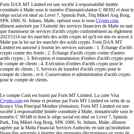
Foris DAX MT Limited est une société à responsabilité limitée
constituée à Malte sous le numéro d'immatriculation C 88392 et dont le
siège social est situé au Level 7, Spinola Park, Triq Mikiel Ang Borg,
SPK 1000, St. Julians, Malte, opérant sous le nom
Crypto.com
,
dûment autorisée par l'Autorité des services financiers de Malte en tant
que fournisseur de services d'actifs crypto conformément au règlement
2023/1114 sur les marchés des actifs crypto tel qu'il est mis en œuvre à
Malte par la loi sur les marchés des actifs crypto. Foris DAX MT
Limited est autorisé à fournir les services suivants : 1. Échange d'actifs
crypto contre des fonds ; 2. Échange d'actifs crypto contre d'autres
actifs crypto ; 3. Réception et transmission d'ordres d'actifs crypto pour
le compte de clients ; 4. Exécution d'ordres d'actifs crypto pour le
compte de clients ; 5. Services de transfert d'actifs crypto pour le
compte de clients ; et 6. Conservation et administration d'actifs crypto
pour le compte de clients.
Le compte Cash est fourni par Foris MT Limited. La carte Visa
Crypto.com
est émise et promue par Foris MT Limited en vertu de sa
licence Visa Principal Member (émission). Foris MT Limited est une
société à responsabilité limitée constituée à Malte, immatriculée sous le
numéro C 90348 et dont le siège social est situé au Level 7, Spinola
Park, Triq Mikiel Ang Borg, SPK 1000, St. Julians, Malte, dûment
agréée par la Malta Financial Services Authority en tant qu'institution
financière autorisée à émettre des monnaies électroniques en vertu de