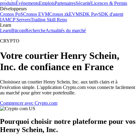
produits
Événements
Emplois
Partenaires
Sécurité
Licences & Permis
Développeurs
Cronos PoS
Cronos EVM
Cronos zkEVM
SDK Pay
SDK d'agent
IA
MCP Servers
Trading Skill Repo
Learn
Learn
Bitcoin
Recherche
Actualités du marché
CRYPTO
Votre courtier Henry Schein,
Inc. de confiance en France
Choisissez un courtier Henry Schein, Inc. aux tarifs clairs et à
l'exécution simple. L'application Crypto.com vous connecte facilement
au marché pour gérer votre portefeuille.
Commencer avec Crypto.com
Pourquoi choisir notre plateforme pour vos
Henry Schein, Inc.