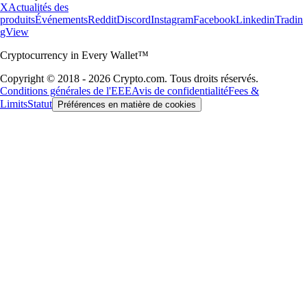
X
Actualités des
produits
Événements
Reddit
Discord
Instagram
Facebook
Linkedin
Tradin
gView
Cryptocurrency in Every Wallet™
Copyright © 2018 - 2026 Crypto.com. Tous droits réservés.
Conditions générales de l'EEE
Avis de confidentialité
Fees &
Limits
Statut
Préférences en matière de cookies