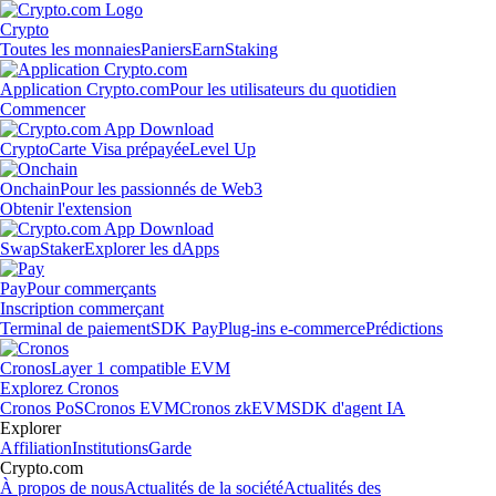
Crypto
Toutes les monnaies
Paniers
Earn
Staking
Application Crypto.com
Pour les utilisateurs du quotidien
Commencer
Crypto
Carte Visa prépayée
Level Up
Onchain
Pour les passionnés de Web3
Obtenir l'extension
Swap
Staker
Explorer les dApps
Pay
Pour commerçants
Inscription commerçant
Terminal de paiement
SDK Pay
Plug-ins e-commerce
Prédictions
Cronos
Layer 1 compatible EVM
Explorez Cronos
Cronos PoS
Cronos EVM
Cronos zkEVM
SDK d'agent IA
Explorer
Affiliation
Institutions
Garde
Crypto.com
À propos de nous
Actualités de la société
Actualités des