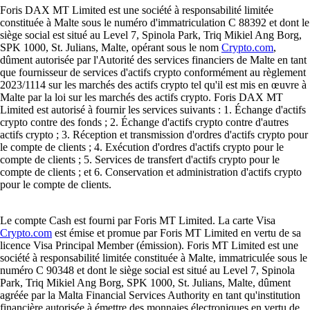
Foris DAX MT Limited est une société à responsabilité limitée
constituée à Malte sous le numéro d'immatriculation C 88392 et dont le
siège social est situé au Level 7, Spinola Park, Triq Mikiel Ang Borg,
SPK 1000, St. Julians, Malte, opérant sous le nom
Crypto.com
,
dûment autorisée par l'Autorité des services financiers de Malte en tant
que fournisseur de services d'actifs crypto conformément au règlement
2023/1114 sur les marchés des actifs crypto tel qu'il est mis en œuvre à
Malte par la loi sur les marchés des actifs crypto. Foris DAX MT
Limited est autorisé à fournir les services suivants : 1. Échange d'actifs
crypto contre des fonds ; 2. Échange d'actifs crypto contre d'autres
actifs crypto ; 3. Réception et transmission d'ordres d'actifs crypto pour
le compte de clients ; 4. Exécution d'ordres d'actifs crypto pour le
compte de clients ; 5. Services de transfert d'actifs crypto pour le
compte de clients ; et 6. Conservation et administration d'actifs crypto
pour le compte de clients.
Le compte Cash est fourni par Foris MT Limited. La carte Visa
Crypto.com
est émise et promue par Foris MT Limited en vertu de sa
licence Visa Principal Member (émission). Foris MT Limited est une
société à responsabilité limitée constituée à Malte, immatriculée sous le
numéro C 90348 et dont le siège social est situé au Level 7, Spinola
Park, Triq Mikiel Ang Borg, SPK 1000, St. Julians, Malte, dûment
agréée par la Malta Financial Services Authority en tant qu'institution
financière autorisée à émettre des monnaies électroniques en vertu de