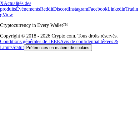
X
Actualités des
produits
Événements
Reddit
Discord
Instagram
Facebook
Linkedin
Tradin
gView
Cryptocurrency in Every Wallet™
Copyright © 2018 - 2026 Crypto.com. Tous droits réservés.
Conditions générales de l'EEE
Avis de confidentialité
Fees &
Limits
Statut
Préférences en matière de cookies