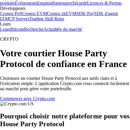
produits
Événements
Emplois
Partenaires
Sécurité
Licences & Permis
Développeurs
Cronos PoS
Cronos EVM
Cronos zkEVM
SDK Pay
SDK d'agent
IA
MCP Servers
Trading Skill Repo
Learn
Learn
Bitcoin
Recherche
Actualités du marché
CRYPTO
Votre courtier House Party
Protocol de confiance en France
Choisissez un courtier House Party Protocol aux tarifs clairs et à
l'exécution simple. L'application Crypto.com vous connecte facilement
au marché pour gérer votre portefeuille.
Commencer avec Crypto.com
Pourquoi choisir notre plateforme pour vos
House Party Protocol