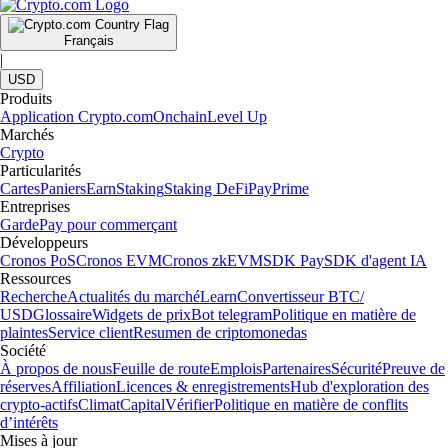
Français
|
USD
Produits
Application Crypto.com
Onchain
Level Up
Marchés
Crypto
Particularités
Cartes
Paniers
Earn
Staking
Staking DeFi
Pay
Prime
Entreprises
Garde
Pay pour commerçant
Développeurs
Cronos PoS
Cronos EVM
Cronos zkEVM
SDK Pay
SDK d'agent IA
Ressources
Recherche
Actualités du marché
Learn
Convertisseur BTC/
USD
Glossaire
Widgets de prix
Bot telegram
Politique en matière de
plaintes
Service client
Resumen de criptomonedas
Société
À propos de nous
Feuille de route
Emplois
Partenaires
Sécurité
Preuve de
réserves
Affiliation
Licences & enregistrements
Hub d'exploration des
crypto-actifs
Climat
Capital
Vérifier
Politique en matière de conflits
d’intérêts
Mises à jour