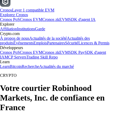
Cronos
Layer 1 compatible EVM
Explorez Cronos
Cronos PoS
Cronos EVM
Cronos zkEVM
SDK d'agent IA
Explorer
Affiliation
Institutions
Garde
Crypto.com
À propos de nous
Actualités de la société
Actualités des
produits
Événements
Emplois
Partenaires
Sécurité
Licences & Permis
Développeurs
Cronos PoS
Cronos EVM
Cronos zkEVM
SDK Pay
SDK d'agent
IA
MCP Servers
Trading Skill Repo
Learn
Learn
Bitcoin
Recherche
Actualités du marché
CRYPTO
Votre courtier Robinhood
Markets, Inc. de confiance en
France