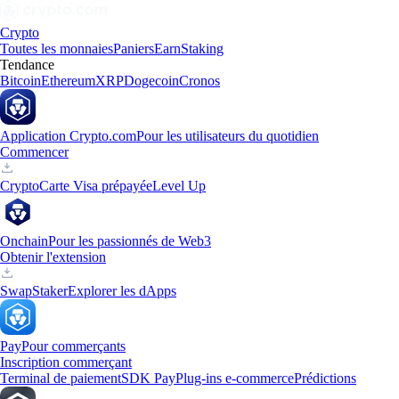
Crypto
Toutes les monnaies
Paniers
Earn
Staking
Tendance
Bitcoin
Ethereum
XRP
Dogecoin
Cronos
Application Crypto.com
Pour les utilisateurs du quotidien
Commencer
Crypto
Carte Visa prépayée
Level Up
Onchain
Pour les passionnés de Web3
Obtenir l'extension
Swap
Staker
Explorer les dApps
Pay
Pour commerçants
Inscription commerçant
Terminal de paiement
SDK Pay
Plug-ins e-commerce
Prédictions