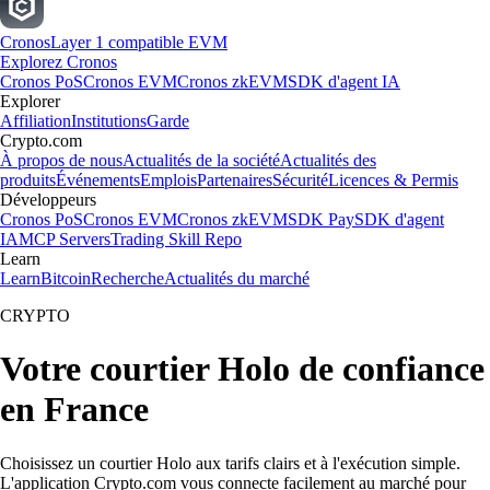
Cronos
Layer 1 compatible EVM
Explorez Cronos
Cronos PoS
Cronos EVM
Cronos zkEVM
SDK d'agent IA
Explorer
Affiliation
Institutions
Garde
Crypto.com
À propos de nous
Actualités de la société
Actualités des
produits
Événements
Emplois
Partenaires
Sécurité
Licences & Permis
Développeurs
Cronos PoS
Cronos EVM
Cronos zkEVM
SDK Pay
SDK d'agent
IA
MCP Servers
Trading Skill Repo
Learn
Learn
Bitcoin
Recherche
Actualités du marché
CRYPTO
Votre courtier Holo de confiance
en France
Choisissez un courtier Holo aux tarifs clairs et à l'exécution simple.
L'application Crypto.com vous connecte facilement au marché pour