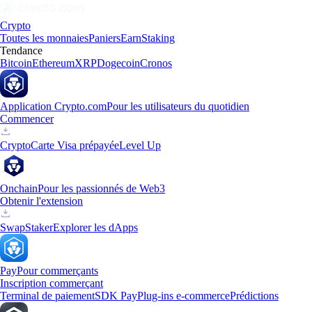
Crypto
Toutes les monnaies
Paniers
Earn
Staking
Tendance
Bitcoin
Ethereum
XRP
Dogecoin
Cronos
Application Crypto.com
Pour les utilisateurs du quotidien
Commencer
Crypto
Carte Visa prépayée
Level Up
Onchain
Pour les passionnés de Web3
Obtenir l'extension
Swap
Staker
Explorer les dApps
Pay
Pour commerçants
Inscription commerçant
Terminal de paiement
SDK Pay
Plug-ins e-commerce
Prédictions