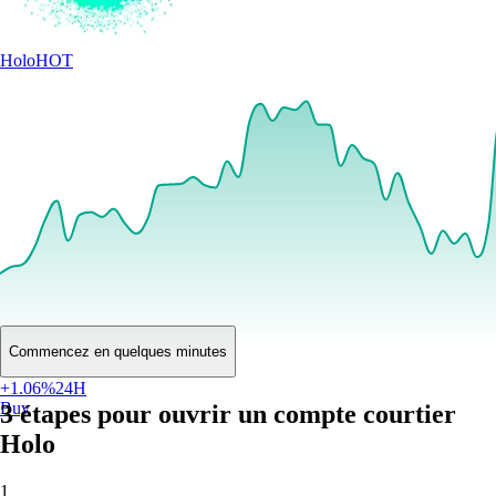
Holo
HOT
Commencez en quelques minutes
$
0.000291
EUR
+
1.06
%
24H
Buy
3 étapes pour ouvrir un compte courtier
Holo
1