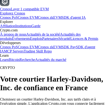
Cronos
Layer 1 compatible EVM
Explorez Cronos
Cronos PoS
Cronos EVM
Cronos zkEVM
SDK d'agent IA
Explorer
Affiliation
Institutions
Garde
Crypto.com
À propos de nous
Actualités de la société
Actualités des
produits
Événements
Emplois
Partenaires
Sécurité
Licences & Permis
Développeurs
Cronos PoS
Cronos EVM
Cronos zkEVM
SDK Pay
SDK d'agent
IA
MCP Servers
Trading Skill Repo
Learn
Learn
Bitcoin
Recherche
Actualités du marché
CRYPTO
Votre courtier Harley-Davidson,
Inc. de confiance en France
Choisissez un courtier Harley-Davidson, Inc. aux tarifs clairs et à
l'exécution simple. L'application Crypto.com vous connecte facilement