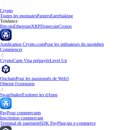
Crypto
Toutes les monnaies
Paniers
Earn
Staking
Tendance
Bitcoin
Ethereum
XRP
Dogecoin
Cronos
Application Crypto.com
Pour les utilisateurs du quotidien
Commencer
Crypto
Carte Visa prépayée
Level Up
Onchain
Pour les passionnés de Web3
Obtenir l'extension
Swap
Staker
Explorer les dApps
Pay
Pour commerçants
Inscription commerçant
Terminal de paiement
SDK Pay
Plug-ins e-commerce