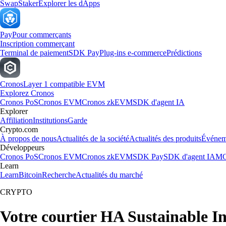
Swap
Staker
Explorer les dApps
Pay
Pour commerçants
Inscription commerçant
Terminal de paiement
SDK Pay
Plug-ins e-commerce
Prédictions
Cronos
Layer 1 compatible EVM
Explorez Cronos
Cronos PoS
Cronos EVM
Cronos zkEVM
SDK d'agent IA
Explorer
Affiliation
Institutions
Garde
Crypto.com
À propos de nous
Actualités de la société
Actualités des produits
Événem
Développeurs
Cronos PoS
Cronos EVM
Cronos zkEVM
SDK Pay
SDK d'agent IA
MC
Learn
Learn
Bitcoin
Recherche
Actualités du marché
CRYPTO
Votre courtier HA Sustainable In