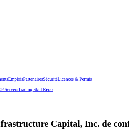
ents
Emplois
Partenaires
Sécurité
Licences & Permis
P Servers
Trading Skill Repo
frastructure Capital, Inc. de con