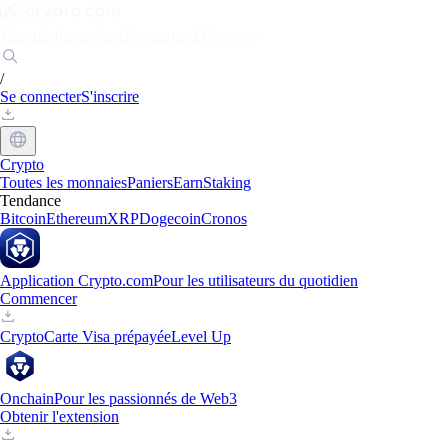
Marchés
Particuliers
Entreprises
Découvrir
/
Se connecter
S'inscrire
Crypto
Toutes les monnaies
Paniers
Earn
Staking
Tendance
Bitcoin
Ethereum
XRP
Dogecoin
Cronos
Application Crypto.com
Pour les utilisateurs du quotidien
Commencer
Crypto
Carte Visa prépayée
Level Up
Onchain
Pour les passionnés de Web3
Obtenir l'extension