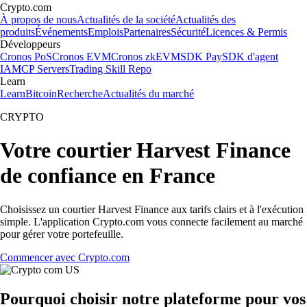
Crypto.com
À propos de nous
Actualités de la société
Actualités des
produits
Événements
Emplois
Partenaires
Sécurité
Licences & Permis
Développeurs
Cronos PoS
Cronos EVM
Cronos zkEVM
SDK Pay
SDK d'agent
IA
MCP Servers
Trading Skill Repo
Learn
Learn
Bitcoin
Recherche
Actualités du marché
CRYPTO
Votre courtier Harvest Finance
de confiance en France
Choisissez un courtier Harvest Finance aux tarifs clairs et à l'exécution
simple. L'application Crypto.com vous connecte facilement au marché
pour gérer votre portefeuille.
Commencer avec Crypto.com
Pourquoi choisir notre plateforme pour vos