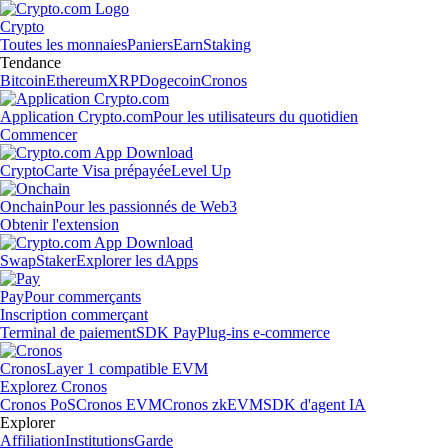
Crypto
Toutes les monnaies
Paniers
Earn
Staking
Tendance
Bitcoin
Ethereum
XRP
Dogecoin
Cronos
Application Crypto.com
Pour les utilisateurs du quotidien
Commencer
Crypto
Carte Visa prépayée
Level Up
Onchain
Pour les passionnés de Web3
Obtenir l'extension
Swap
Staker
Explorer les dApps
Pay
Pour commerçants
Inscription commerçant
Terminal de paiement
SDK Pay
Plug-ins e-commerce
Cronos
Layer 1 compatible EVM
Explorez Cronos
Cronos PoS
Cronos EVM
Cronos zkEVM
SDK d'agent IA
Explorer
Affiliation
Institutions
Garde