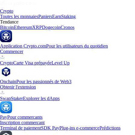
Crypto
Toutes les monnaies
Paniers
Earn
Staking
Tendance
Bitcoin
Ethereum
XRP
Dogecoin
Cronos
Application Crypto.com
Pour les utilisateurs du quotidien
Commencer
Crypto
Carte Visa prépayée
Level Up
Onchain
Pour les passionnés de Web3
Obtenir l'extension
Swap
Staker
Explorer les dApps
Pay
Pour commerçants
Inscription commerçant
Terminal de paiement
SDK Pay
Plug-ins e-commerce
Prédictions