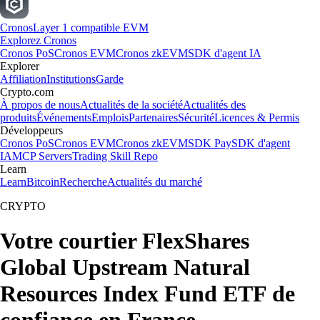
Cronos
Layer 1 compatible EVM
Explorez Cronos
Cronos PoS
Cronos EVM
Cronos zkEVM
SDK d'agent IA
Explorer
Affiliation
Institutions
Garde
Crypto.com
À propos de nous
Actualités de la société
Actualités des
produits
Événements
Emplois
Partenaires
Sécurité
Licences & Permis
Développeurs
Cronos PoS
Cronos EVM
Cronos zkEVM
SDK Pay
SDK d'agent
IA
MCP Servers
Trading Skill Repo
Learn
Learn
Bitcoin
Recherche
Actualités du marché
CRYPTO
Votre courtier FlexShares
Global Upstream Natural
Resources Index Fund ETF de