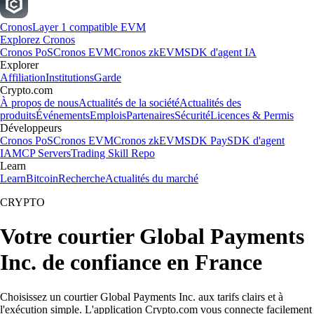
Cronos
Layer 1 compatible EVM
Explorez Cronos
Cronos PoS
Cronos EVM
Cronos zkEVM
SDK d'agent IA
Explorer
Affiliation
Institutions
Garde
Crypto.com
À propos de nous
Actualités de la société
Actualités des
produits
Événements
Emplois
Partenaires
Sécurité
Licences & Permis
Développeurs
Cronos PoS
Cronos EVM
Cronos zkEVM
SDK Pay
SDK d'agent
IA
MCP Servers
Trading Skill Repo
Learn
Learn
Bitcoin
Recherche
Actualités du marché
CRYPTO
Votre courtier Global Payments
Inc. de confiance en France
Choisissez un courtier Global Payments Inc. aux tarifs clairs et à
l'exécution simple. L'application Crypto.com vous connecte facilement