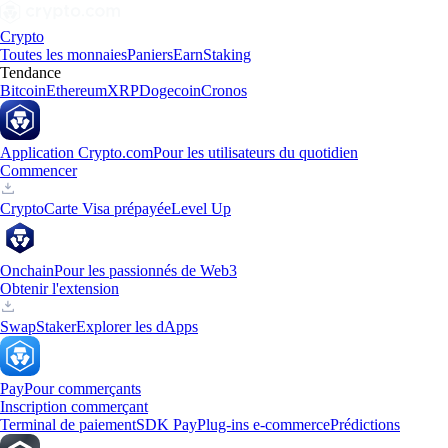
Crypto
Toutes les monnaies
Paniers
Earn
Staking
Tendance
Bitcoin
Ethereum
XRP
Dogecoin
Cronos
Application Crypto.com
Pour les utilisateurs du quotidien
Commencer
Crypto
Carte Visa prépayée
Level Up
Onchain
Pour les passionnés de Web3
Obtenir l'extension
Swap
Staker
Explorer les dApps
Pay
Pour commerçants
Inscription commerçant
Terminal de paiement
SDK Pay
Plug-ins e-commerce
Prédictions