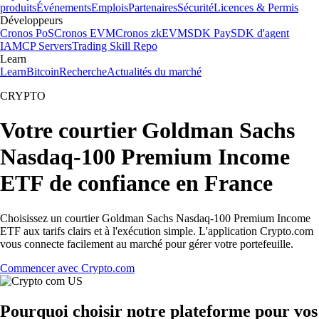
produits
Événements
Emplois
Partenaires
Sécurité
Licences & Permis
Développeurs
Cronos PoS
Cronos EVM
Cronos zkEVM
SDK Pay
SDK d'agent
IA
MCP Servers
Trading Skill Repo
Learn
Learn
Bitcoin
Recherche
Actualités du marché
CRYPTO
Votre courtier Goldman Sachs
Nasdaq-100 Premium Income
ETF de confiance en France
Choisissez un courtier Goldman Sachs Nasdaq-100 Premium Income
ETF aux tarifs clairs et à l'exécution simple. L'application Crypto.com
vous connecte facilement au marché pour gérer votre portefeuille.
Commencer avec Crypto.com
Pourquoi choisir notre plateforme pour vos