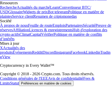
Ressources
Recherche
Actualités du marché
Learn
Convertisseur BTC/
USD
Glossaire
Widgets de prix
Bot telegram
Politique en matière de
plaintes
Service client
Resumen de criptomonedas
Société
À propos de nous
Feuille de route
Emplois
Partenaires
Sécurité
Preuve de
réserves
Affiliation
Licences & enregistrements
Hub d'exploration des
crypto-actifs
Climat
Capital
Vérifier
Politique en matière de conflits
d’intérêts
Mises à jour
X
Actualités des
produits
Événements
Reddit
Discord
Instagram
Facebook
Linkedin
Tradin
gView
Cryptocurrency in Every Wallet™
Copyright © 2018 - 2026 Crypto.com. Tous droits réservés.
Conditions générales de l'EEE
Avis de confidentialité
Fees &
Limits
Statut
Préférences en matière de cookies