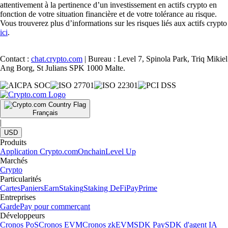
attentivement à la pertinence d’un investissement en actifs crypto en
fonction de votre situation financière et de votre tolérance au risque.
Vous trouverez plus d’informations sur les risques liés aux actifs crypto
ici
.
Contact :
chat.crypto.com
| Bureau : Level 7, Spinola Park, Triq Mikiel
Ang Borg, St Julians SPK 1000 Malte.
Français
|
USD
Produits
Application Crypto.com
Onchain
Level Up
Marchés
Crypto
Particularités
Cartes
Paniers
Earn
Staking
Staking DeFi
Pay
Prime
Entreprises
Garde
Pay pour commerçant
Développeurs
Cronos PoS
Cronos EVM
Cronos zkEVM
SDK Pay
SDK d'agent IA