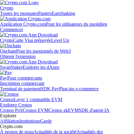
Crypto
Toutes les monnaies
Paniers
Earn
Staking
Application Crypto.com
Pour les utilisateurs du quotidien
Commencer
Crypto
Carte Visa prépayée
Level Up
Onchain
Pour les passionnés de Web3
Obtenir l'extension
Swap
Staker
Explorer les dApps
Pay
Pour commerçants
Inscription commerçant
Terminal de paiement
SDK Pay
Plug-ins e-commerce
Cronos
Layer 1 compatible EVM
Explorez Cronos
Cronos PoS
Cronos EVM
Cronos zkEVM
SDK d'agent IA
Explorer
Affiliation
Institutions
Garde
Crypto.com
À propos de nous
Actualités de la société
Actualités des