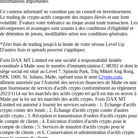
Informations importantes
Ce contenu informatif ne constitue pas un conseil en investissement.
Le trading de crypto-actifs comporte des risques élevés et une forte
volatilité. Évaluez votre tolérance au risque avant toute transaction. Les
récompenses et avantages sont soumis à des conditions d'éligibilité et
de détention de jetons, modifiables selon nos conditions générales.
*Zéro frais de trading jusqu'à la limite de votre niveau Level Up.
D'autres frais et spreads peuvent s'appliquer.
Foris DAX MT Limited est une société à responsabilité limitée
constituée à Malte sous le numéro d'immatriculation C 88392 et dont le
siège social est situé au Level 7, Spinola Park, Triq Mikiel Ang Borg,
SPK 1000, St. Julians, Malte, opérant sous le nom
Crypto.com
,
dûment autorisée par l'Autorité des services financiers de Malte en tant
que fournisseur de services d'actifs crypto conformément au règlement
2023/1114 sur les marchés des actifs crypto tel qu'il est mis en œuvre à
Malte par la loi sur les marchés des actifs crypto. Foris DAX MT
Limited est autorisé à fournir les services suivants : 1. Échange d'actifs
crypto contre des fonds ; 2. Échange d'actifs crypto contre d'autres
actifs crypto ; 3. Réception et transmission d'ordres d'actifs crypto pour
le compte de clients ; 4. Exécution d'ordres d'actifs crypto pour le
compte de clients ; 5. Services de transfert d'actifs crypto pour le
compte de clients ; et 6. Conservation et administration d'actifs crypto
pour le compte de clients.