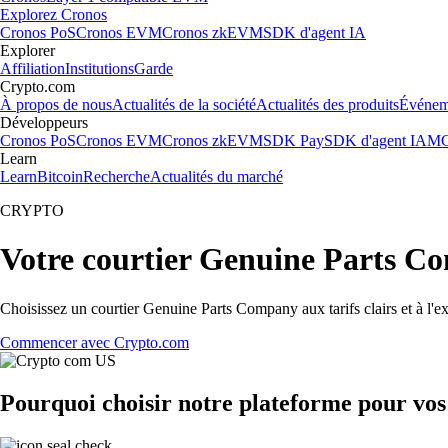
Explorez Cronos
Cronos PoS
Cronos EVM
Cronos zkEVM
SDK d'agent IA
Explorer
Affiliation
Institutions
Garde
Crypto.com
À propos de nous
Actualités de la société
Actualités des produits
Événem
Développeurs
Cronos PoS
Cronos EVM
Cronos zkEVM
SDK Pay
SDK d'agent IA
MC
Learn
Learn
Bitcoin
Recherche
Actualités du marché
CRYPTO
Votre courtier Genuine Parts C
Choisissez un courtier Genuine Parts Company aux tarifs clairs et à l'
Commencer avec Crypto.com
Pourquoi choisir notre plateforme pour v