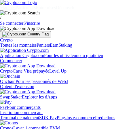
Marchés
Particuliers
Entreprises
Découvrir
/
Se connecter
S'inscrire
Crypto
Toutes les monnaies
Paniers
Earn
Staking
Application Crypto.com
Pour les utilisateurs du quotidien
Commencer
Crypto
Carte Visa prépayée
Level Up
Onchain
Pour les passionnés de Web3
Obtenir l'extension
Swap
Staker
Explorer les dApps
Pay
Pour commerçants
Inscription commerçant
Terminal de paiement
SDK Pay
Plug-ins e-commerce
Prédictions
Cronos
Layer 1 compatible EVM