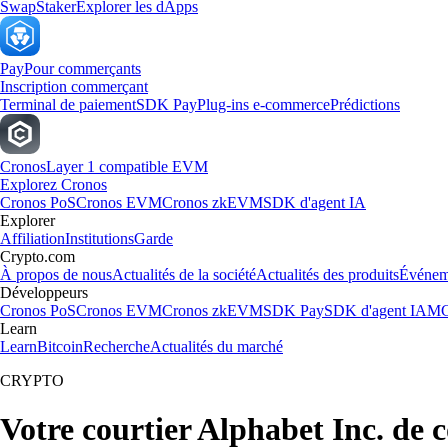
Swap
Staker
Explorer les dApps
Pay
Pour commerçants
Inscription commerçant
Terminal de paiement
SDK Pay
Plug-ins e-commerce
Prédictions
Cronos
Layer 1 compatible EVM
Explorez Cronos
Cronos PoS
Cronos EVM
Cronos zkEVM
SDK d'agent IA
Explorer
Affiliation
Institutions
Garde
Crypto.com
À propos de nous
Actualités de la société
Actualités des produits
Événem
Développeurs
Cronos PoS
Cronos EVM
Cronos zkEVM
SDK Pay
SDK d'agent IA
MC
Learn
Learn
Bitcoin
Recherche
Actualités du marché
CRYPTO
Votre courtier Alphabet Inc. de 