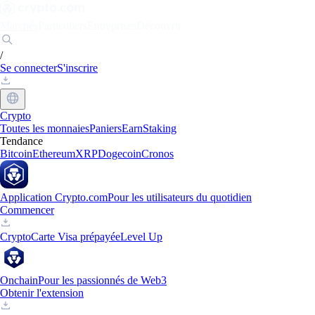
Marchés
Particuliers
Entreprises
Découvrir
/
Se connecter
S'inscrire
Crypto
Toutes les monnaies
Paniers
Earn
Staking
Tendance
Bitcoin
Ethereum
XRP
Dogecoin
Cronos
Application Crypto.com
Pour les utilisateurs du quotidien
Commencer
Crypto
Carte Visa prépayée
Level Up
Onchain
Pour les passionnés de Web3
Obtenir l'extension