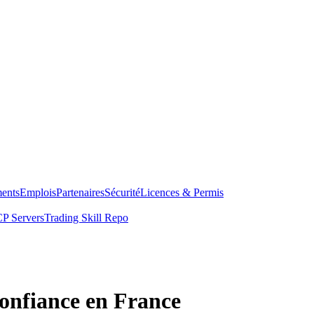
ents
Emplois
Partenaires
Sécurité
Licences & Permis
P Servers
Trading Skill Repo
confiance en France