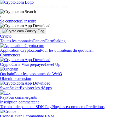
Marchés
Particuliers
Entreprises
Découvrir
/
Se connecter
S'inscrire
Crypto
Toutes les monnaies
Paniers
Earn
Staking
Application Crypto.com
Pour les utilisateurs du quotidien
Commencer
Crypto
Carte Visa prépayée
Level Up
Onchain
Pour les passionnés de Web3
Obtenir l'extension
Swap
Staker
Explorer les dApps
Pay
Pour commerçants
Inscription commerçant
Terminal de paiement
SDK Pay
Plug-ins e-commerce
Prédictions
Cronos
Layer 1 compatible EVM