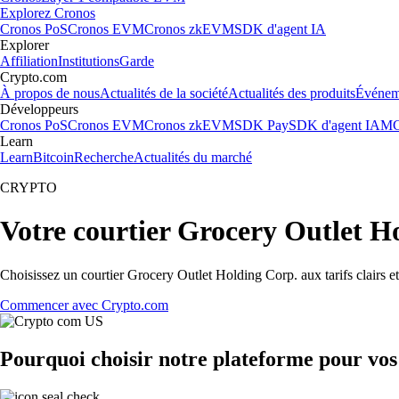
Explorez Cronos
Cronos PoS
Cronos EVM
Cronos zkEVM
SDK d'agent IA
Explorer
Affiliation
Institutions
Garde
Crypto.com
À propos de nous
Actualités de la société
Actualités des produits
Événem
Développeurs
Cronos PoS
Cronos EVM
Cronos zkEVM
SDK Pay
SDK d'agent IA
MC
Learn
Learn
Bitcoin
Recherche
Actualités du marché
CRYPTO
Votre courtier Grocery Outlet H
Choisissez un courtier Grocery Outlet Holding Corp. aux tarifs clairs e
Commencer avec Crypto.com
Pourquoi choisir notre plateforme pour vo