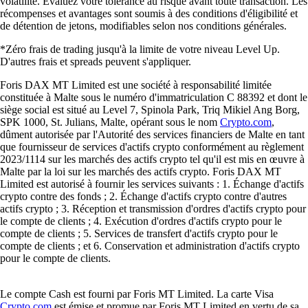
volatilité. Évaluez votre tolérance au risque avant toute transaction. Les
récompenses et avantages sont soumis à des conditions d'éligibilité et
de détention de jetons, modifiables selon nos conditions générales.
*Zéro frais de trading jusqu'à la limite de votre niveau Level Up.
D'autres frais et spreads peuvent s'appliquer.
Foris DAX MT Limited est une société à responsabilité limitée
constituée à Malte sous le numéro d'immatriculation C 88392 et dont le
siège social est situé au Level 7, Spinola Park, Triq Mikiel Ang Borg,
SPK 1000, St. Julians, Malte, opérant sous le nom
Crypto.com
,
dûment autorisée par l'Autorité des services financiers de Malte en tant
que fournisseur de services d'actifs crypto conformément au règlement
2023/1114 sur les marchés des actifs crypto tel qu'il est mis en œuvre à
Malte par la loi sur les marchés des actifs crypto. Foris DAX MT
Limited est autorisé à fournir les services suivants : 1. Échange d'actifs
crypto contre des fonds ; 2. Échange d'actifs crypto contre d'autres
actifs crypto ; 3. Réception et transmission d'ordres d'actifs crypto pour
le compte de clients ; 4. Exécution d'ordres d'actifs crypto pour le
compte de clients ; 5. Services de transfert d'actifs crypto pour le
compte de clients ; et 6. Conservation et administration d'actifs crypto
pour le compte de clients.
Le compte Cash est fourni par Foris MT Limited. La carte Visa
Crypto.com
est émise et promue par Foris MT Limited en vertu de sa