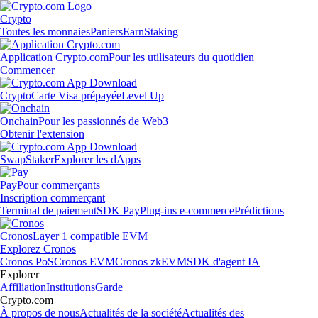
Crypto
Toutes les monnaies
Paniers
Earn
Staking
Application Crypto.com
Pour les utilisateurs du quotidien
Commencer
Crypto
Carte Visa prépayée
Level Up
Onchain
Pour les passionnés de Web3
Obtenir l'extension
Swap
Staker
Explorer les dApps
Pay
Pour commerçants
Inscription commerçant
Terminal de paiement
SDK Pay
Plug-ins e-commerce
Prédictions
Cronos
Layer 1 compatible EVM
Explorez Cronos
Cronos PoS
Cronos EVM
Cronos zkEVM
SDK d'agent IA
Explorer
Affiliation
Institutions
Garde
Crypto.com
À propos de nous
Actualités de la société
Actualités des