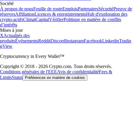
Société
À propos de nous
Feuille de route
Emplois
Partenaires
Sécurité
Preuve de
réserves
Affiliation
Licences & enregistrements
Hub d'exploration des
crypto-actifs
Climat
Capital
Vérifier
Politique en matière de conflits
d’intérêts
Mises à jour
X
Actualités des
produits
Événements
Reddit
Discord
Instagram
Facebook
Linkedin
Tradin
gView
Cryptocurrency in Every Wallet™
Copyright © 2018 - 2026 Crypto.com. Tous droits réservés.
Conditions générales de l'EEE
Avis de confidentialité
Fees &
Limits
Statut
Préférences en matière de cookies