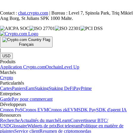
Contact :
chat.crypto.com
| Bureau : Level 7, Spinola Park, Triq Mikiel
Ang Borg, St Julians SPK 1000 Malte.
Français
|
USD
Produits
Application Crypto.com
Onchain
Level Up
Marchés
Crypto
Particularités
Cartes
Paniers
Earn
Staking
Staking DeFi
Pay
Prime
Entreprises
Garde
Pay pour commerçant
Développeurs
Cronos PoS
Cronos EVM
Cronos zkEVM
SDK Pay
SDK d'agent IA
Ressources
Recherche
Actualités du marché
Learn
Convertisseur BTC/
USD
Glossaire
Widgets de prix
Bot telegram
Politique en matière de
plaintes
Service client
Resumen de criptomonedas