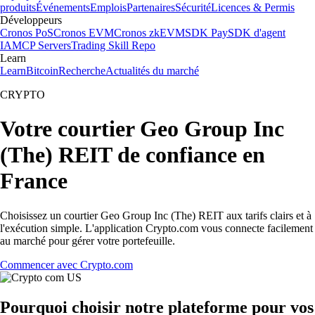
produits
Événements
Emplois
Partenaires
Sécurité
Licences & Permis
Développeurs
Cronos PoS
Cronos EVM
Cronos zkEVM
SDK Pay
SDK d'agent
IA
MCP Servers
Trading Skill Repo
Learn
Learn
Bitcoin
Recherche
Actualités du marché
CRYPTO
Votre courtier Geo Group Inc
(The) REIT de confiance en
France
Choisissez un courtier Geo Group Inc (The) REIT aux tarifs clairs et à
l'exécution simple. L'application Crypto.com vous connecte facilement
au marché pour gérer votre portefeuille.
Commencer avec Crypto.com
Pourquoi choisir notre plateforme pour vos