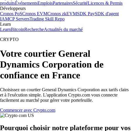
produits
Événements
Emplois
Partenaires
Sécurité
Licences & Permis
Développeurs
Cronos PoS
Cronos EVM
Cronos zkEVM
SDK Pay
SDK d'agent
IA
MCP Servers
Trading Skill Repo
Learn
Learn
Bitcoin
Recherche
Actualités du marché
CRYPTO
Votre courtier General
Dynamics Corporation de
confiance en France
Choisissez un courtier General Dynamics Corporation aux tarifs clairs
et à l'exécution simple. L'application Crypto.com vous connecte
facilement au marché pour gérer votre portefeuille.
Commencer avec Crypto.com
Pourquoi choisir notre plateforme pour vos