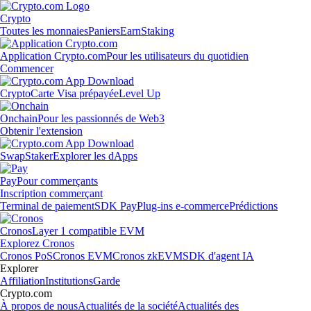
Crypto
Toutes les monnaies
Paniers
Earn
Staking
Application Crypto.com
Pour les utilisateurs du quotidien
Commencer
Crypto
Carte Visa prépayée
Level Up
Onchain
Pour les passionnés de Web3
Obtenir l'extension
Swap
Staker
Explorer les dApps
Pay
Pour commerçants
Inscription commerçant
Terminal de paiement
SDK Pay
Plug-ins e-commerce
Prédictions
Cronos
Layer 1 compatible EVM
Explorez Cronos
Cronos PoS
Cronos EVM
Cronos zkEVM
SDK d'agent IA
Explorer
Affiliation
Institutions
Garde
Crypto.com
À propos de nous
Actualités de la société
Actualités des