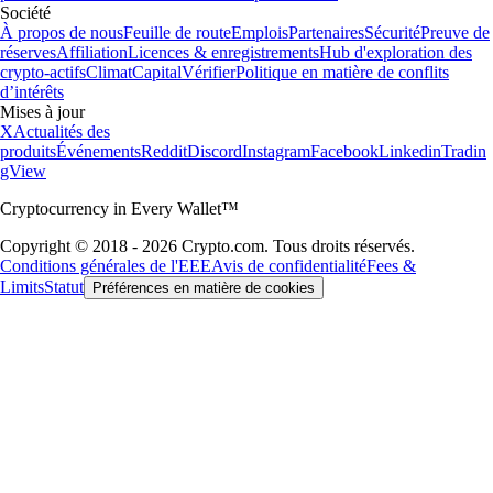
Société
À propos de nous
Feuille de route
Emplois
Partenaires
Sécurité
Preuve de
réserves
Affiliation
Licences & enregistrements
Hub d'exploration des
crypto-actifs
Climat
Capital
Vérifier
Politique en matière de conflits
d’intérêts
Mises à jour
X
Actualités des
produits
Événements
Reddit
Discord
Instagram
Facebook
Linkedin
Tradin
gView
Cryptocurrency in Every Wallet™
Copyright © 2018 - 2026 Crypto.com. Tous droits réservés.
Conditions générales de l'EEE
Avis de confidentialité
Fees &
Limits
Statut
Préférences en matière de cookies