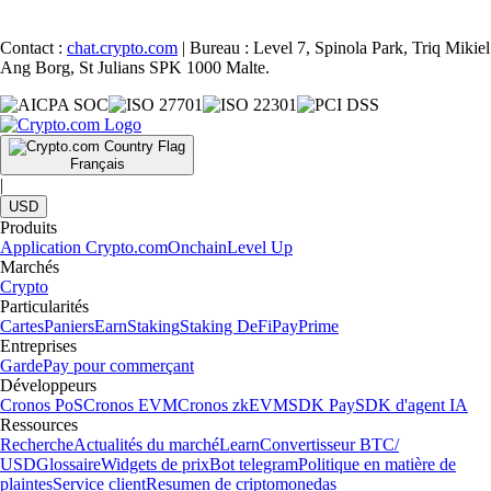
Contact :
chat.crypto.com
| Bureau : Level 7, Spinola Park, Triq Mikiel
Ang Borg, St Julians SPK 1000 Malte.
Français
|
USD
Produits
Application Crypto.com
Onchain
Level Up
Marchés
Crypto
Particularités
Cartes
Paniers
Earn
Staking
Staking DeFi
Pay
Prime
Entreprises
Garde
Pay pour commerçant
Développeurs
Cronos PoS
Cronos EVM
Cronos zkEVM
SDK Pay
SDK d'agent IA
Ressources
Recherche
Actualités du marché
Learn
Convertisseur BTC/
USD
Glossaire
Widgets de prix
Bot telegram
Politique en matière de
plaintes
Service client
Resumen de criptomonedas