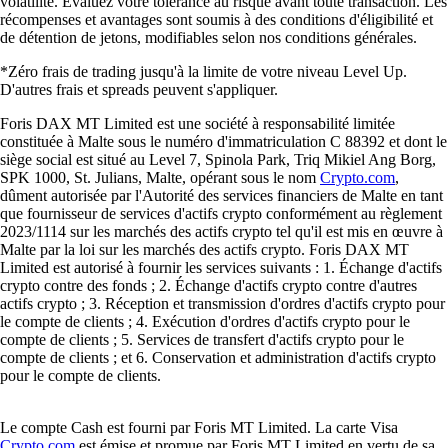
volatilité. Évaluez votre tolérance au risque avant toute transaction. Les
récompenses et avantages sont soumis à des conditions d'éligibilité et
de détention de jetons, modifiables selon nos conditions générales.
*Zéro frais de trading jusqu'à la limite de votre niveau Level Up.
D'autres frais et spreads peuvent s'appliquer.
Foris DAX MT Limited est une société à responsabilité limitée
constituée à Malte sous le numéro d'immatriculation C 88392 et dont le
siège social est situé au Level 7, Spinola Park, Triq Mikiel Ang Borg,
SPK 1000, St. Julians, Malte, opérant sous le nom
Crypto.com
,
dûment autorisée par l'Autorité des services financiers de Malte en tant
que fournisseur de services d'actifs crypto conformément au règlement
2023/1114 sur les marchés des actifs crypto tel qu'il est mis en œuvre à
Malte par la loi sur les marchés des actifs crypto. Foris DAX MT
Limited est autorisé à fournir les services suivants : 1. Échange d'actifs
crypto contre des fonds ; 2. Échange d'actifs crypto contre d'autres
actifs crypto ; 3. Réception et transmission d'ordres d'actifs crypto pour
le compte de clients ; 4. Exécution d'ordres d'actifs crypto pour le
compte de clients ; 5. Services de transfert d'actifs crypto pour le
compte de clients ; et 6. Conservation et administration d'actifs crypto
pour le compte de clients.
Le compte Cash est fourni par Foris MT Limited. La carte Visa
Crypto.com
est émise et promue par Foris MT Limited en vertu de sa