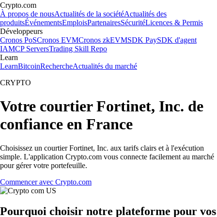
Crypto.com
À propos de nous
Actualités de la société
Actualités des
produits
Événements
Emplois
Partenaires
Sécurité
Licences & Permis
Développeurs
Cronos PoS
Cronos EVM
Cronos zkEVM
SDK Pay
SDK d'agent
IA
MCP Servers
Trading Skill Repo
Learn
Learn
Bitcoin
Recherche
Actualités du marché
CRYPTO
Votre courtier Fortinet, Inc. de
confiance en France
Choisissez un courtier Fortinet, Inc. aux tarifs clairs et à l'exécution
simple. L'application Crypto.com vous connecte facilement au marché
pour gérer votre portefeuille.
Commencer avec Crypto.com
Pourquoi choisir notre plateforme pour vos