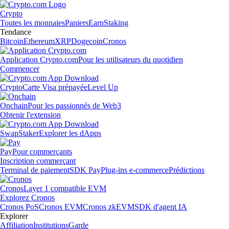
Crypto
Toutes les monnaies
Paniers
Earn
Staking
Tendance
Bitcoin
Ethereum
XRP
Dogecoin
Cronos
Application Crypto.com
Pour les utilisateurs du quotidien
Commencer
Crypto
Carte Visa prépayée
Level Up
Onchain
Pour les passionnés de Web3
Obtenir l'extension
Swap
Staker
Explorer les dApps
Pay
Pour commerçants
Inscription commerçant
Terminal de paiement
SDK Pay
Plug-ins e-commerce
Prédictions
Cronos
Layer 1 compatible EVM
Explorez Cronos
Cronos PoS
Cronos EVM
Cronos zkEVM
SDK d'agent IA
Explorer
Affiliation
Institutions
Garde