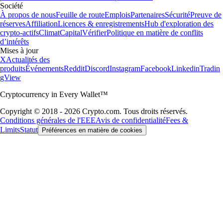
Société
À propos de nous
Feuille de route
Emplois
Partenaires
Sécurité
Preuve de
réserves
Affiliation
Licences & enregistrements
Hub d'exploration des
crypto-actifs
Climat
Capital
Vérifier
Politique en matière de conflits
d’intérêts
Mises à jour
X
Actualités des
produits
Événements
Reddit
Discord
Instagram
Facebook
Linkedin
Tradin
gView
Cryptocurrency in Every Wallet™
Copyright © 2018 - 2026 Crypto.com. Tous droits réservés.
Conditions générales de l'EEE
Avis de confidentialité
Fees &
Limits
Statut
Préférences en matière de cookies