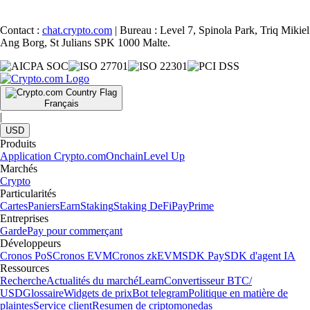
Contact :
chat.crypto.com
| Bureau : Level 7, Spinola Park, Triq Mikiel
Ang Borg, St Julians SPK 1000 Malte.
Français
|
USD
Produits
Application Crypto.com
Onchain
Level Up
Marchés
Crypto
Particularités
Cartes
Paniers
Earn
Staking
Staking DeFi
Pay
Prime
Entreprises
Garde
Pay pour commerçant
Développeurs
Cronos PoS
Cronos EVM
Cronos zkEVM
SDK Pay
SDK d'agent IA
Ressources
Recherche
Actualités du marché
Learn
Convertisseur BTC/
USD
Glossaire
Widgets de prix
Bot telegram
Politique en matière de
plaintes
Service client
Resumen de criptomonedas