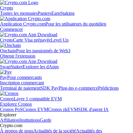
Crypto
Toutes les monnaies
Paniers
Earn
Staking
Application Crypto.com
Pour les utilisateurs du quotidien
Commencer
Crypto
Carte Visa prépayée
Level Up
Onchain
Pour les passionnés de Web3
Obtenir l'extension
Swap
Staker
Explorer les dApps
Pay
Pour commerçants
Inscription commerçant
Terminal de paiement
SDK Pay
Plug-ins e-commerce
Prédictions
Cronos
Layer 1 compatible EVM
Explorez Cronos
Cronos PoS
Cronos EVM
Cronos zkEVM
SDK d'agent IA
Explorer
Affiliation
Institutions
Garde
Crypto.com
À propos de nous
Actualités de la société
Actualités des