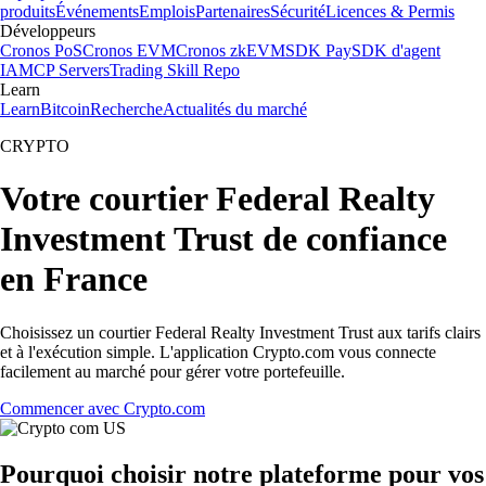
produits
Événements
Emplois
Partenaires
Sécurité
Licences & Permis
Développeurs
Cronos PoS
Cronos EVM
Cronos zkEVM
SDK Pay
SDK d'agent
IA
MCP Servers
Trading Skill Repo
Learn
Learn
Bitcoin
Recherche
Actualités du marché
CRYPTO
Votre courtier Federal Realty
Investment Trust de confiance
en France
Choisissez un courtier Federal Realty Investment Trust aux tarifs clairs
et à l'exécution simple. L'application Crypto.com vous connecte
facilement au marché pour gérer votre portefeuille.
Commencer avec Crypto.com
Pourquoi choisir notre plateforme pour vos