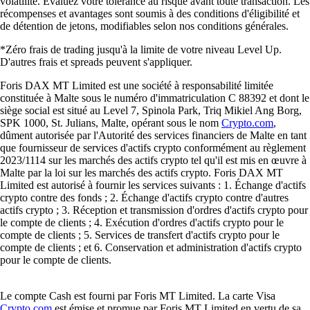
volatilité. Évaluez votre tolérance au risque avant toute transaction. Les
récompenses et avantages sont soumis à des conditions d'éligibilité et
de détention de jetons, modifiables selon nos conditions générales.
*Zéro frais de trading jusqu'à la limite de votre niveau Level Up.
D'autres frais et spreads peuvent s'appliquer.
Foris DAX MT Limited est une société à responsabilité limitée
constituée à Malte sous le numéro d'immatriculation C 88392 et dont le
siège social est situé au Level 7, Spinola Park, Triq Mikiel Ang Borg,
SPK 1000, St. Julians, Malte, opérant sous le nom
Crypto.com
,
dûment autorisée par l'Autorité des services financiers de Malte en tant
que fournisseur de services d'actifs crypto conformément au règlement
2023/1114 sur les marchés des actifs crypto tel qu'il est mis en œuvre à
Malte par la loi sur les marchés des actifs crypto. Foris DAX MT
Limited est autorisé à fournir les services suivants : 1. Échange d'actifs
crypto contre des fonds ; 2. Échange d'actifs crypto contre d'autres
actifs crypto ; 3. Réception et transmission d'ordres d'actifs crypto pour
le compte de clients ; 4. Exécution d'ordres d'actifs crypto pour le
compte de clients ; 5. Services de transfert d'actifs crypto pour le
compte de clients ; et 6. Conservation et administration d'actifs crypto
pour le compte de clients.
Le compte Cash est fourni par Foris MT Limited. La carte Visa
Crypto.com
est émise et promue par Foris MT Limited en vertu de sa