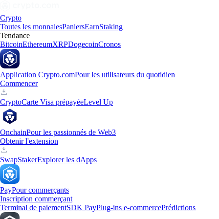
Crypto
Toutes les monnaies
Paniers
Earn
Staking
Tendance
Bitcoin
Ethereum
XRP
Dogecoin
Cronos
Application Crypto.com
Pour les utilisateurs du quotidien
Commencer
Crypto
Carte Visa prépayée
Level Up
Onchain
Pour les passionnés de Web3
Obtenir l'extension
Swap
Staker
Explorer les dApps
Pay
Pour commerçants
Inscription commerçant
Terminal de paiement
SDK Pay
Plug-ins e-commerce
Prédictions