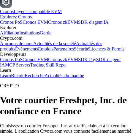
Cronos
Layer 1 compatible EVM
Explorez Cronos
Cronos PoS
Cronos EVM
Cronos zkEVM
SDK d'agent IA
Explorer
Affiliation
Institutions
Garde
Crypto.com
À propos de nous
Actualités de la société
Actualités des
produits
Événements
Emplois
Partenaires
Sécurité
Licences & Permis
Développeurs
Cronos PoS
Cronos EVM
Cronos zkEVM
SDK Pay
SDK d'agent
IA
MCP Servers
Trading Skill Repo
Learn
Learn
Bitcoin
Recherche
Actualités du marché
CRYPTO
Votre courtier Freshpet, Inc. de
confiance en France
Choisissez un courtier Freshpet, Inc. aux tarifs clairs et à l'exécution
simple. L'application Crypto.com vous connecte facilement au marché