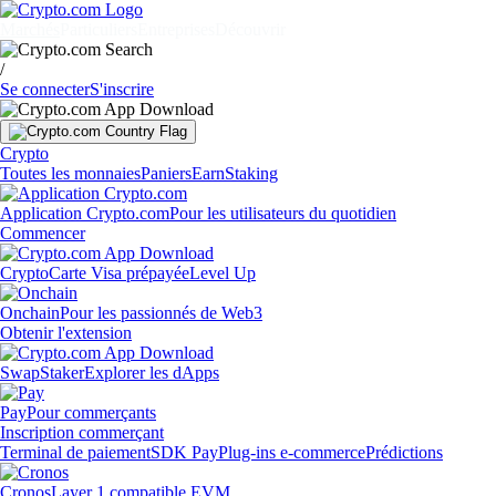
Marchés
Particuliers
Entreprises
Découvrir
/
Se connecter
S'inscrire
Crypto
Toutes les monnaies
Paniers
Earn
Staking
Application Crypto.com
Pour les utilisateurs du quotidien
Commencer
Crypto
Carte Visa prépayée
Level Up
Onchain
Pour les passionnés de Web3
Obtenir l'extension
Swap
Staker
Explorer les dApps
Pay
Pour commerçants
Inscription commerçant
Terminal de paiement
SDK Pay
Plug-ins e-commerce
Prédictions
Cronos
Layer 1 compatible EVM