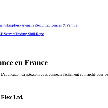
ents
Emplois
Partenaires
Sécurité
Licences & Permis
P Servers
Trading Skill Repo
iance en France
le. L'application Crypto.com vous connecte facilement au marché pour gér
 Flex Ltd.