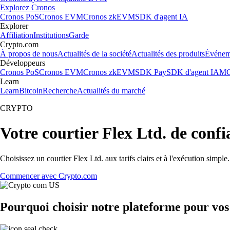
Explorez Cronos
Cronos PoS
Cronos EVM
Cronos zkEVM
SDK d'agent IA
Explorer
Affiliation
Institutions
Garde
Crypto.com
À propos de nous
Actualités de la société
Actualités des produits
Événem
Développeurs
Cronos PoS
Cronos EVM
Cronos zkEVM
SDK Pay
SDK d'agent IA
MC
Learn
Learn
Bitcoin
Recherche
Actualités du marché
CRYPTO
Votre courtier Flex Ltd. de conf
Choisissez un courtier Flex Ltd. aux tarifs clairs et à l'exécution simp
Commencer avec Crypto.com
Pourquoi choisir notre plateforme pour vos