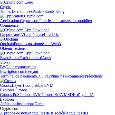
Crypto
Toutes les monnaies
Paniers
Earn
Staking
Application Crypto.com
Pour les utilisateurs du quotidien
Commencer
Crypto
Carte Visa prépayée
Level Up
Onchain
Pour les passionnés de Web3
Obtenir l'extension
Swap
Staker
Explorer les dApps
Pay
Pour commerçants
Inscription commerçant
Terminal de paiement
SDK Pay
Plug-ins e-commerce
Prédictions
Cronos
Layer 1 compatible EVM
Explorez Cronos
Cronos PoS
Cronos EVM
Cronos zkEVM
SDK d'agent IA
Explorer
Affiliation
Institutions
Garde
Crypto.com
À propos de nous
Actualités de la société
Actualités des