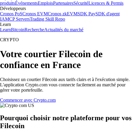
produits
Événements
Emplois
Partenaires
Sécurité
Licences & Permis
Développeurs
Cronos PoS
Cronos EVM
Cronos zkEVM
SDK Pay
SDK d'agent
IA
MCP Servers
Trading Skill Repo
Learn
Learn
Bitcoin
Recherche
Actualités du marché
CRYPTO
Votre courtier Filecoin de
confiance en France
Choisissez un courtier Filecoin aux tarifs clairs et à l'exécution simple.
L'application Crypto.com vous connecte facilement au marché pour
gérer votre portefeuille.
Commencer avec Crypto.com
Pourquoi choisir notre plateforme pour vos
Filecoin