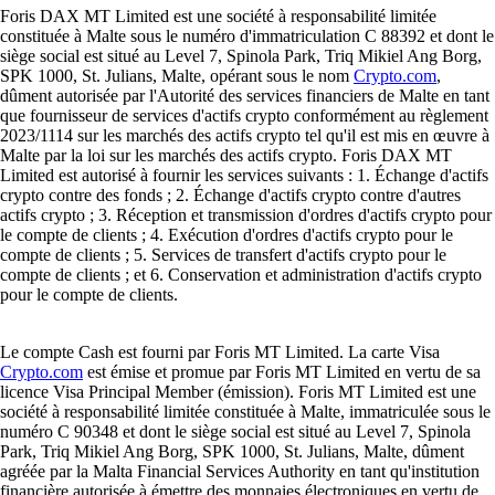
Foris DAX MT Limited est une société à responsabilité limitée
constituée à Malte sous le numéro d'immatriculation C 88392 et dont le
siège social est situé au Level 7, Spinola Park, Triq Mikiel Ang Borg,
SPK 1000, St. Julians, Malte, opérant sous le nom
Crypto.com
,
dûment autorisée par l'Autorité des services financiers de Malte en tant
que fournisseur de services d'actifs crypto conformément au règlement
2023/1114 sur les marchés des actifs crypto tel qu'il est mis en œuvre à
Malte par la loi sur les marchés des actifs crypto. Foris DAX MT
Limited est autorisé à fournir les services suivants : 1. Échange d'actifs
crypto contre des fonds ; 2. Échange d'actifs crypto contre d'autres
actifs crypto ; 3. Réception et transmission d'ordres d'actifs crypto pour
le compte de clients ; 4. Exécution d'ordres d'actifs crypto pour le
compte de clients ; 5. Services de transfert d'actifs crypto pour le
compte de clients ; et 6. Conservation et administration d'actifs crypto
pour le compte de clients.
Le compte Cash est fourni par Foris MT Limited. La carte Visa
Crypto.com
est émise et promue par Foris MT Limited en vertu de sa
licence Visa Principal Member (émission). Foris MT Limited est une
société à responsabilité limitée constituée à Malte, immatriculée sous le
numéro C 90348 et dont le siège social est situé au Level 7, Spinola
Park, Triq Mikiel Ang Borg, SPK 1000, St. Julians, Malte, dûment
agréée par la Malta Financial Services Authority en tant qu'institution
financière autorisée à émettre des monnaies électroniques en vertu de