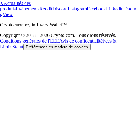
X
Actualités des
produits
Événements
Reddit
Discord
Instagram
Facebook
Linkedin
Tradin
gView
Cryptocurrency in Every Wallet™
Copyright © 2018 - 2026 Crypto.com. Tous droits réservés.
Conditions générales de l'EEE
Avis de confidentialité
Fees &
Limits
Statut
Préférences en matière de cookies