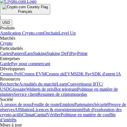
Français
|
USD
Produits
Application Crypto.com
Onchain
Level Up
Marchés
Crypto
Particularités
Cartes
Paniers
Earn
Staking
Staking DeFi
Pay
Prime
Entreprises
Garde
Pay pour commerçant
Développeurs
Cronos PoS
Cronos EVM
Cronos zkEVM
SDK Pay
SDK d'agent IA
Ressources
Recherche
Actualités du marché
Learn
Convertisseur BTC/
USD
Glossaire
Widgets de prix
Bot telegram
Politique en matière de
plaintes
Service client
Resumen de criptomonedas
Société
À propos de nous
Feuille de route
Emplois
Partenaires
Sécurité
Preuve de
réserves
Affiliation
Licences & enregistrements
Hub d'exploration des
crypto-actifs
Climat
Capital
Vérifier
Politique en matière de conflits
d’intérêts
Mises à jour