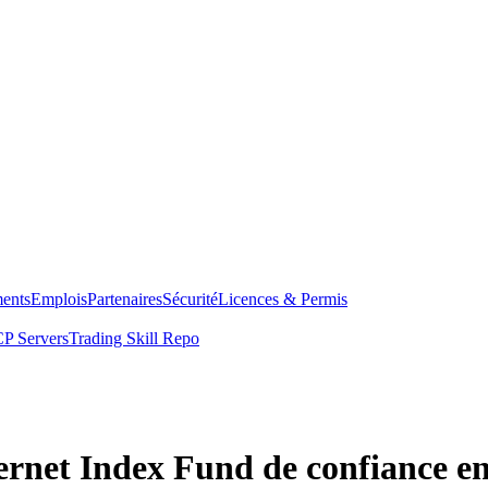
ents
Emplois
Partenaires
Sécurité
Licences & Permis
P Servers
Trading Skill Repo
ternet Index Fund de confiance e