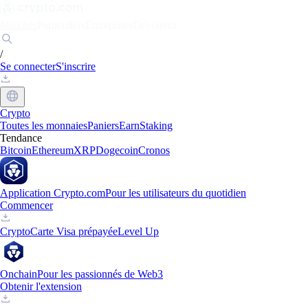
Marchés
Particuliers
Entreprises
Découvrir
/
Se connecter
S'inscrire
Crypto
Toutes les monnaies
Paniers
Earn
Staking
Tendance
Bitcoin
Ethereum
XRP
Dogecoin
Cronos
Application Crypto.com
Pour les utilisateurs du quotidien
Commencer
Crypto
Carte Visa prépayée
Level Up
Onchain
Pour les passionnés de Web3
Obtenir l'extension