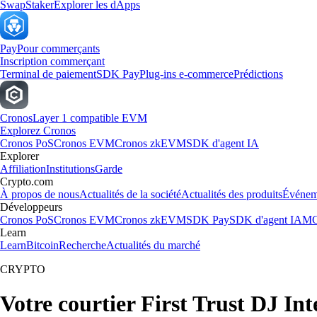
Swap
Staker
Explorer les dApps
Pay
Pour commerçants
Inscription commerçant
Terminal de paiement
SDK Pay
Plug-ins e-commerce
Prédictions
Cronos
Layer 1 compatible EVM
Explorez Cronos
Cronos PoS
Cronos EVM
Cronos zkEVM
SDK d'agent IA
Explorer
Affiliation
Institutions
Garde
Crypto.com
À propos de nous
Actualités de la société
Actualités des produits
Événem
Développeurs
Cronos PoS
Cronos EVM
Cronos zkEVM
SDK Pay
SDK d'agent IA
MC
Learn
Learn
Bitcoin
Recherche
Actualités du marché
CRYPTO
Votre courtier First Trust DJ In